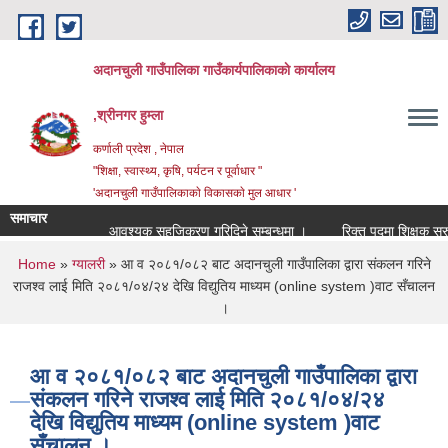
Skip to main content
अदानचुली गाउँपालिका गाउँकार्यपालिकाकाे कार्यालय
,श्रीनगर हुम्ला
कर्णाली प्रदेश , नेपाल
"शिक्षा, स्वास्थ्य, कृषि, पर्यटन र पूर्वाधार "
'अदानचुली गाउँपालिकाकाे विकासकाे मुल आधार '
समाचार
आवश्यक सहजिकरण गरिदिने सम्बन्धमा ।
रिक
You are here
Home
»
ग्यालरी
» आ व २०८१/०८२ बाट अदानचुली गाउँपालिका द्वारा संकलन गरिने
राजश्व लाई मिति २०८१/०४/२४ देखि विद्युतिय माध्यम (online system )वाट सँचालन
।
आ व २०८१/०८२ बाट अदानचुली गाउँपालिका द्वारा
संकलन गरिने राजश्व लाई मिति २०८१/०४/२४
देखि विद्युतिय माध्यम (online system )वाट
सँचालन ।