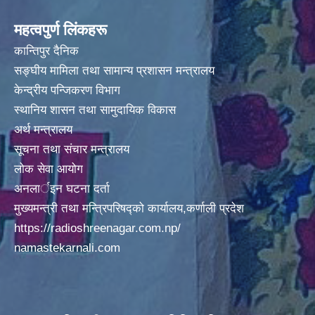
अदानचुली गाउँपालिकामा पालिका स्तरिय कक्षाा ८ काे वार्षीक परिक्षा मिति २०७५/०९/०१ गते वाट सँचालन
महत्वपुर्ण लिंकहरू
कान्तिपुर दैनिक
सङ्घीय मामिला तथा सामान्य प्रशासन मन्त्रालय
केन्द्रीय पन्जिकरण विभाग
स्थानिय शासन तथा सामुदायिक विकास
अर्थ मन्त्रालय
अदानचुली गाउँपालिकामा िवद्युतकाे कार्य ितव्र गतिमा वढ्दै हेलिकप्टर द्ारा सामान अाेसार पाेसार
सूचना तथा संचार मन्त्रालय
लोक सेवा आयोग
अनलार्इन घटना दर्ता
मुख्यमन्त्री तथा मन्त्रिपरिषद्को कार्यालय,कर्णाली प्रदेश
अदानचुली गाउँपालिकाले अाफ्नै लगानीवाट १६८ जनाकाे PCR TEST गर्दै ।
https://radioshreenagar.com.np/
namastekarnali.com
अदानचुली गाउापालिकामा गरिएकाे १५० जनाकाे स्वाव सँकलन लाइ चेकजाँचका लागी हेलिकप्टर मार्फत जुम्ला कर्णाली स्वास्थ्य विज्ञान प्रतिष्ठानमा लगिदै । ।