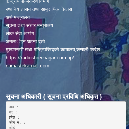
केन्द्रीय पन्जिकरण विभाग
अदानचुली गाउँपालिकामा पालिका स्तरिय कक्षाा ८ काे वार्षीक परिक्षा मिति २०७५/०९/०१ गते वाट सँचालन
स्थानिय शासन तथा सामुदायिक विकास
अर्थ मन्त्रालय
सूचना तथा संचार मन्त्रालय
लोक सेवा आयोग
अनलार्इन घटना दर्ता
मुख्यमन्त्री तथा मन्त्रिपरिषद्को कार्यालय,कर्णाली प्रदेश
अदानचुली गाउँपालिकामा िवद्युतकाे कार्य ितव्र गतिमा वढ्दै हेलिकप्टर द्ारा सामान अाेसार पाेसार
https://radioshreenagar.com.np/
namastekarnali.com
अदानचुली गाउँपालिकाले अाफ्नै लगानीवाट १६८ जनाकाे PCR TEST गर्दै ।
सूचना अधिकारी { सूचना प्रविधि अधिकृत }
नाम :  

पद : 

इमेल :

अदानचुली गाउापालिकामा गरिएकाे १५० जनाकाे स्वाव सँकलन लाइ चेकजाँचका लागी हेलिकप्टर मार्फत जुम्ला कर्णाली स्वास्थ्य विज्ञान प्रतिष्ठानमा लगिदै । ।
फोन नं. : 

फोटो 
