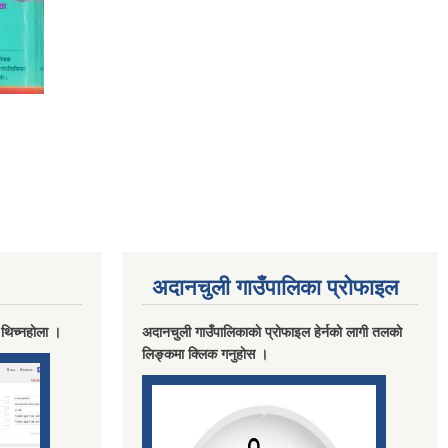
अदानचुली गाउँपालिका प्राेफाइल
 थिच्नहाेला ।
अदानचुली गाउँपालिकाकाे प्राेफाइल हेर्नकाे लागी तलकाे
लिङ्कमा क्लिक गनुहाेस ।