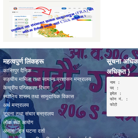
महत्वपुर्ण लिंकहरू
सूचना अधिका
कान्तिपुर दैनिक
अधिकृत }
सङ्घीय मामिला तथा सामान्य प्रशासन मन्त्रालय
नाम :  

केन्द्रीय पन्जिकरण विभाग
पद : 

इमेल :

स्थानिय शासन तथा सामुदायिक विकास
फोन नं. : 

अर्थ मन्त्रालय
फोटो 

सूचना तथा संचार मन्त्रालय
लोक सेवा आयोग
अनलार्इन घटना दर्ता