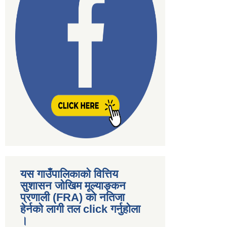
यस गाउँपालिकाकाे वित्तिय
सुशासन जोखिम मूल्याङ्कन
प्रणाली (FRA) काे नतिजा
हेर्नकाे लागी तल click गर्नुहाेला
।