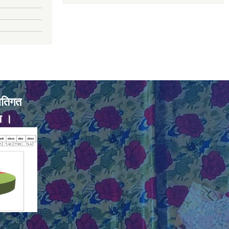
ातिगत
ण ।