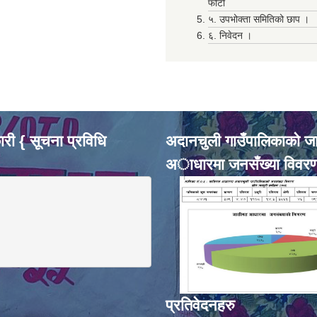
फोटो
५. उपभोक्ता समितिको छाप ।
६. निवेदन ।
री { सूचना प्रविधि
अदानचुली गाउँपालिकाकाे ज
अाधारमा जनसँख्या विवर
प्रतिवेदनहरु