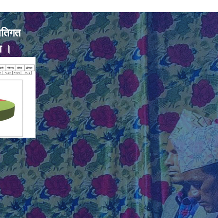
ातिगत
ण ।