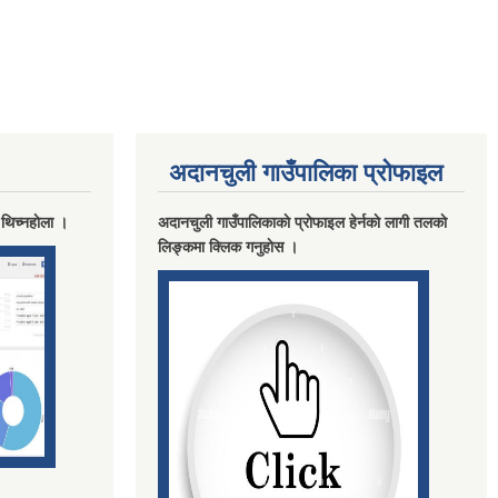
अदानचुली गाउँपालिका प्राेफाइल
 थिच्नहाेला ।
अदानचुली गाउँपालिकाकाे प्राेफाइल हेर्नकाे लागी तलकाे
लिङ्कमा क्लिक गनुहाेस ।