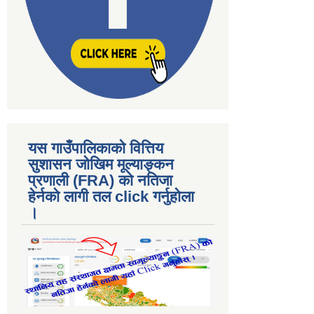
यस गाउँपालिकाकाे वित्तिय
सुशासन जोखिम मूल्याङ्कन
प्रणाली (FRA) काे नतिजा
हेर्नकाे लागी तल click गर्नुहाेला
।