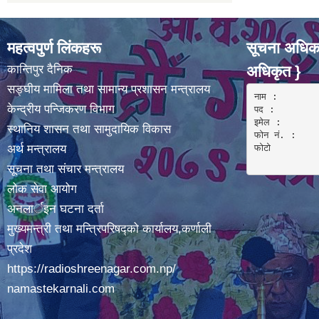
महत्वपुर्ण लिंकहरू
सूचना अधिका
कान्तिपुर दैनिक
अधिकृत }
सङ्घीय मामिला तथा सामान्य प्रशासन मन्त्रालय
नाम :  

केन्द्रीय पन्जिकरण विभाग
पद : 

इमेल :

स्थानिय शासन तथा सामुदायिक विकास
फोन नं. : 

अर्थ मन्त्रालय
फोटो 

सूचना तथा संचार मन्त्रालय
लोक सेवा आयोग
अनलार्इन घटना दर्ता
मुख्यमन्त्री तथा मन्त्रिपरिषद्को कार्यालय,कर्णाली
प्रदेश
https://radioshreenagar.com.np/
namastekarnali.com