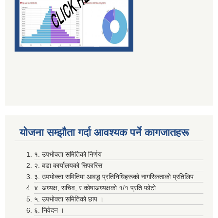
दाेस्राे त्रैमासिक माग फारम पेश गर्ने सम्बन्धमा (सामुदायिक विद्यालय तथा वालविकास केन्द्र ) सबै
निर्वाचन खर्चकाे विवरण पेश नगर्ने उम्मेदवारहरूले ७ दिन भित्र सफाइ सहितकाे स्पष्टिकरण पेश गर्ने सम्बन्धी सूचना ।
योजना सम्झाैता गर्दा आवश्यक पर्ने कागजातहरू
पञ्जिकरण शाखा अदानचुली द्वारा सामाजिक सुरक्षा तथा ब्यत्तिगत घटनादर्ता सम्बन्धी अभिमुखिकरण साथै ३दिने तालिम सम्पन्न ।
१. उपभोक्ता समितिको निर्णय
२. वडा कार्यालयको सिफारिस
३. उपभोक्ता समितिमा आवद्ध प्रतिनिधिहरूको नागरिकताको प्रतिलिप
४. अध्यक्ष, सचिव, र कोषाअध्यक्षको १/१ प्रति फोटो
५. उपभोक्ता समितिको छाप ।
६. निवेदन ।