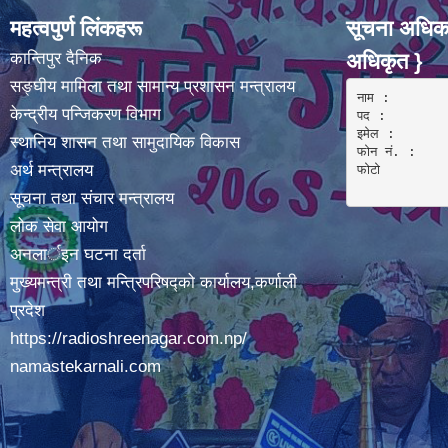
महत्वपुर्ण लिंकहरू
सूचना अधिका
कान्तिपुर दैनिक
अधिकृत }
सङ्घीय मामिला तथा सामान्य प्रशासन मन्त्रालय
नाम :  

केन्द्रीय पन्जिकरण विभाग
पद : 

इमेल :

स्थानिय शासन तथा सामुदायिक विकास
फोन नं. : 

अर्थ मन्त्रालय
फोटो 

सूचना तथा संचार मन्त्रालय
लोक सेवा आयोग
अनलार्इन घटना दर्ता
मुख्यमन्त्री तथा मन्त्रिपरिषद्को कार्यालय,कर्णाली
प्रदेश
https://radioshreenagar.com.np/
namastekarnali.com