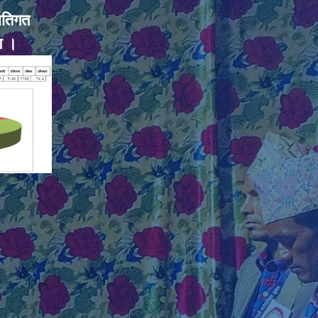
ातिगत
ण ।