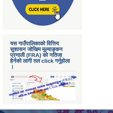
यस गाउँपालिकाकाे वित्तिय
सुशासन जोखिम मूल्याङ्कन
प्रणाली (FRA) काे नतिजा
हेर्नकाे लागी तल click गर्नुहाेला
।