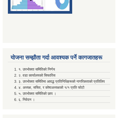
दाेस्राे त्रैमासिक माग फारम पेश गर्ने सम्बन्धमा (सामुदायिक विद्यालय तथा वालविकास केन्द्र ) सबै
योजना सम्झाैता गर्दा आवश्यक पर्ने कागजातहरू
निर्वाचन खर्चकाे विवरण पेश नगर्ने उम्मेदवारहरूले ७ दिन भित्र सफाइ सहितकाे स्पष्टिकरण पेश गर्ने सम्बन्धी सूचना ।
१. उपभोक्ता समितिको निर्णय
२. वडा कार्यालयको सिफारिस
पञ्जिकरण शाखा अदानचुली द्वारा सामाजिक सुरक्षा तथा ब्यत्तिगत घटनादर्ता सम्बन्धी अभिमुखिकरण साथै ३दिने तालिम सम्पन्न ।
३. उपभोक्ता समितिमा आवद्ध प्रतिनिधिहरूको नागरिकताको प्रतिलिप
४. अध्यक्ष, सचिव, र कोषाअध्यक्षको १/१ प्रति फोटो
५. उपभोक्ता समितिको छाप ।
६. निवेदन ।