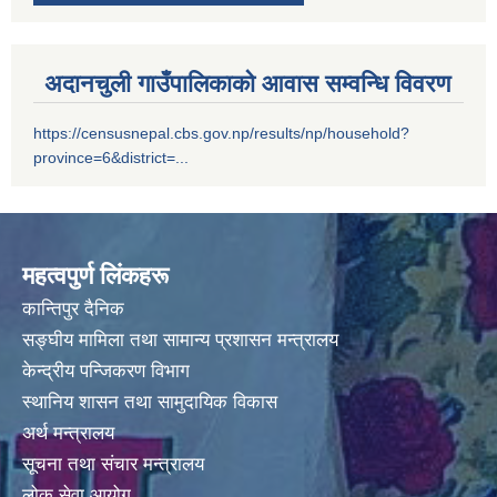
अदानचुली गाउँपालिकाको आवास सम्वन्धि विवरण
https://censusnepal.cbs.gov.np/results/np/household?
province=6&district=...
सम्पति विवरण भरि यस अदानचुली गाउँपालिकामा वुझाउने सम्बन्धि सूचना ।
सामाजिक सुरक्षा भत्तालाई ब्यबस्थीत गर्नको लागि अदानचुली गाउँपालिका र ग्लोबल आई एम ई बैंक बिच संझौता पत्रमा हस्ताक्षर ।
महत्वपुर्ण लिंकहरू
कान्तिपुर दैनिक
सामाजिक सूधार सम्वन्धी पदाधिकारीहरू सँगकाे छलफल कार्यक्रमका केहि तस्वीरहरू
सङ्घीय मामिला तथा सामान्य प्रशासन मन्त्रालय
केन्द्रीय पन्जिकरण विभाग
स्थानिय शासन तथा सामुदायिक विकास
अर्थ मन्त्रालय
सूचना तथा संचार मन्त्रालय
लोक सेवा आयोग