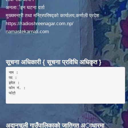
अनलार्इन घटना दर्ता
मुख्यमन्त्री तथा मन्त्रिपरिषद्को कार्यालय,कर्णाली प्रदेश
https://radioshreenagar.com.np/
namastekarnali.com
सूचना अधिकारी { सूचना प्रविधि अधिकृत }
नाम :  

पद : 

इमेल :

फोन नं. : 

फोटो 

अदानचुली गाउँपालिकाकाे जातिगत अाधारमा