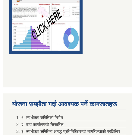
दाेस्राे त्रैमासिक माग फारम पेश गर्ने सम्बन्धमा (सामुदायिक विद्यालय तथा वालविकास केन्द्र ) सबै
निर्वाचन खर्चकाे विवरण पेश नगर्ने उम्मेदवारहरूले ७ दिन भित्र सफाइ सहितकाे स्पष्टिकरण पेश गर्ने सम्बन्धी सूचना ।
पञ्जिकरण शाखा अदानचुली द्वारा सामाजिक सुरक्षा तथा ब्यत्तिगत घटनादर्ता सम्बन्धी अभिमुखिकरण साथै ३दिने तालिम सम्पन्न ।
योजना सम्झाैता गर्दा आवश्यक पर्ने कागजातहरू
१. उपभोक्ता समितिको निर्णय
२. वडा कार्यालयको सिफारिस
३. उपभोक्ता समितिमा आवद्ध प्रतिनिधिहरूको नागरिकताको प्रतिलिप