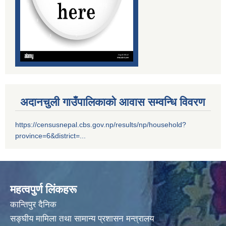
सम्पति विवरण भरि यस अदानचुली गाउँपालिकामा वुझाउने सम्बन्धि सूचना ।
अदानचुली गाउँपालिकाको आवास सम्वन्धि विवरण
सामाजिक सुरक्षा भत्तालाई ब्यबस्थीत गर्नको लागि अदानचुली गाउँपालिका र ग्लोबल आई एम ई बैंक बिच संझौता पत्रमा हस्ताक्षर ।
https://censusnepal.cbs.gov.np/results/np/household?
province=6&district=...
सामाजिक सूधार सम्वन्धी पदाधिकारीहरू सँगकाे छलफल कार्यक्रमका केहि तस्वीरहरू
महत्वपुर्ण लिंकहरू
कान्तिपुर दैनिक
सङ्घीय मामिला तथा सामान्य प्रशासन मन्त्रालय