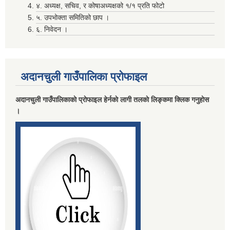
४. अध्यक्ष, सचिव, र कोषाअध्यक्षको १/१ प्रति फोटो
५. उपभोक्ता समितिको छाप ।
मदिराजन्य पर्दाथ उत्पादन , वेचविखन ,अाेसारपाेसार ,सेवन गर्न निषेध गरिएकाे वारे।
६. निवेदन ।
अदानचुली गाउँपालिका प्राेफाइल
अदानचुली गाउँपालिकाकाे प्राेफाइल हेर्नकाे लागी तलकाे लिङ्कमा क्लिक गनुहाेस
।
लाभग्राहीकाे विवरण प्रविष्ट गर्दा रास्ट्रिय परिचय नम्बर अनिवार्य गर्ने सम्बन्धि सुचना ।
विवरण पेश तथा निकासा सम्बन्धमा विद्यालय तथा वाल विकास केन्द्र सवै