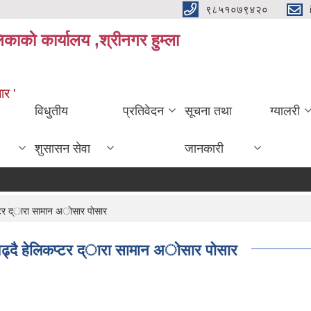
९८५१०७९४२०
काकाे कार्यालय ,श्रीनगर हुम्ला
ार '
विधुतीय
प्रतिवेदन
सूचना तथा
ग्यालरी
शुसासन सेवा
जानकारी
्टर द्ारा सामान अाेसार पाेसार
वढ्दै हेलिकप्टर द्ारा सामान अाेसार पाेसार