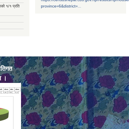
्षको १/१ प्रति
province=6&district=...
ातिगत
ण ।