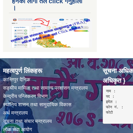
हेर्नकाे लागी तल click गर्नुहाेला
।
महत्वपुर्ण लिंकहरू
सूचना अधिका
कान्तिपुर दैनिक
अधिकृत }
सङ्घीय मामिला तथा सामान्य प्रशासन मन्त्रालय
नाम :  

केन्द्रीय पन्जिकरण विभाग
पद : 

इमेल :

स्थानिय शासन तथा सामुदायिक विकास
फोन नं. : 

अर्थ मन्त्रालय
फोटो 

सूचना तथा संचार मन्त्रालय
लोक सेवा आयोग