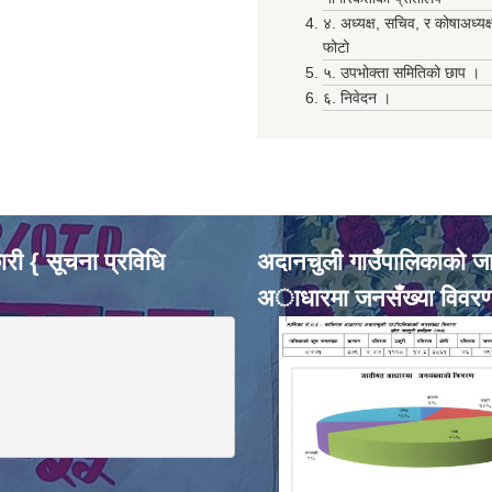
४. अध्यक्ष, सचिव, र कोषाअध्यक
फोटो
५. उपभोक्ता समितिको छाप ।
६. निवेदन ।
री { सूचना प्रविधि
अदानचुली गाउँपालिकाकाे ज
अाधारमा जनसँख्या विवर