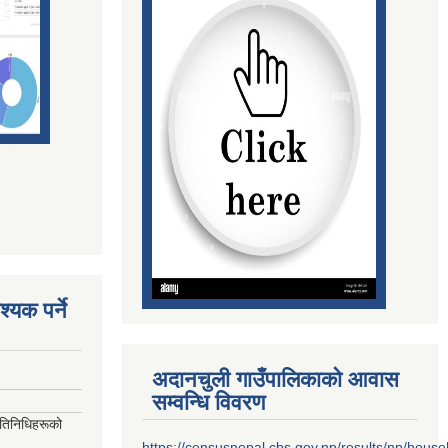
्यक पर्ने
अदानचुली गाउँपालिकाको आवास
सम्वन्धि विवरण
रतिनिधिहरूको
https://censusnepal.cbs.gov.np/results/np/hous