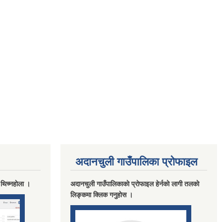
अदानचुली गाउँपालिका प्राेफाइल
 थिच्नहाेला ।
अदानचुली गाउँपालिकाकाे प्राेफाइल हेर्नकाे लागी तलकाे
लिङ्कमा क्लिक गनुहाेस ।