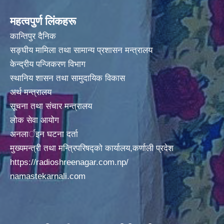
अदानचुली गाउँपालिकामा पालिका स्तरिय कक्षाा ८ काे वार्षीक परिक्षा मिति २०७५/०९/०१ गते वाट सँचालन
महत्वपुर्ण लिंकहरू
कान्तिपुर दैनिक
सङ्घीय मामिला तथा सामान्य प्रशासन मन्त्रालय
केन्द्रीय पन्जिकरण विभाग
स्थानिय शासन तथा सामुदायिक विकास
अर्थ मन्त्रालय
अदानचुली गाउँपालिकामा िवद्युतकाे कार्य ितव्र गतिमा वढ्दै हेलिकप्टर द्ारा सामान अाेसार पाेसार
सूचना तथा संचार मन्त्रालय
लोक सेवा आयोग
अनलार्इन घटना दर्ता
मुख्यमन्त्री तथा मन्त्रिपरिषद्को कार्यालय,कर्णाली प्रदेश
अदानचुली गाउँपालिकाले अाफ्नै लगानीवाट १६८ जनाकाे PCR TEST गर्दै ।
https://radioshreenagar.com.np/
namastekarnali.com
अदानचुली गाउापालिकामा गरिएकाे १५० जनाकाे स्वाव सँकलन लाइ चेकजाँचका लागी हेलिकप्टर मार्फत जुम्ला कर्णाली स्वास्थ्य विज्ञान प्रतिष्ठानमा लगिदै । ।