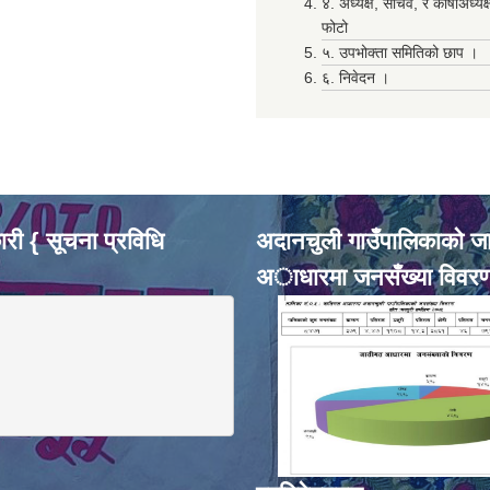
४. अध्यक्ष, सचिव, र कोषाअध्यक
फोटो
५. उपभोक्ता समितिको छाप ।
६. निवेदन ।
री { सूचना प्रविधि
अदानचुली गाउँपालिकाकाे ज
अाधारमा जनसँख्या विवर