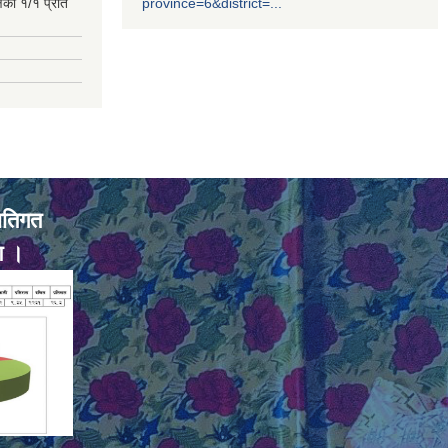
्षको १/१ प्रति
province=6&district=...
ातिगत
ण ।