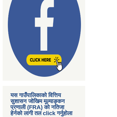
यस गाउँपालिकाकाे वित्तिय
सुशासन जोखिम मूल्याङ्कन
प्रणाली (FRA) काे नतिजा
हेर्नकाे लागी तल click गर्नुहाेला