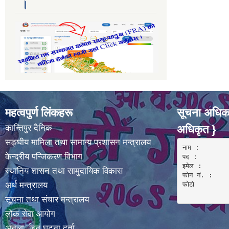
।
महत्वपुर्ण लिंकहरू
सूचना अधिका
कान्तिपुर दैनिक
अधिकृत }
सङ्घीय मामिला तथा सामान्य प्रशासन मन्त्रालय
नाम :  

केन्द्रीय पन्जिकरण विभाग
पद : 

इमेल :

स्थानिय शासन तथा सामुदायिक विकास
फोन नं. : 

अर्थ मन्त्रालय
फोटो 

सूचना तथा संचार मन्त्रालय
लोक सेवा आयोग
अनलार्इन घटना दर्ता