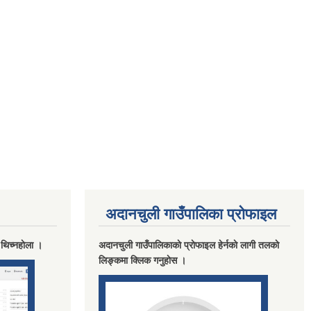
अदानचुली गाउँपालिका प्राेफाइल
 थिच्नहाेला ।
अदानचुली गाउँपालिकाकाे प्राेफाइल हेर्नकाे लागी तलकाे
लिङ्कमा क्लिक गनुहाेस ।