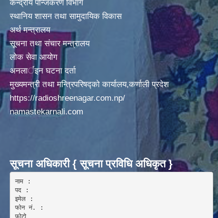
केन्द्रीय पन्जिकरण विभाग
अदानचुली गाउँपालिकामा पालिका स्तरिय कक्षाा ८ काे वार्षीक परिक्षा मिति २०७५/०९/०१ गते वाट सँचालन
स्थानिय शासन तथा सामुदायिक विकास
अर्थ मन्त्रालय
सूचना तथा संचार मन्त्रालय
लोक सेवा आयोग
अनलार्इन घटना दर्ता
मुख्यमन्त्री तथा मन्त्रिपरिषद्को कार्यालय,कर्णाली प्रदेश
अदानचुली गाउँपालिकामा िवद्युतकाे कार्य ितव्र गतिमा वढ्दै हेलिकप्टर द्ारा सामान अाेसार पाेसार
https://radioshreenagar.com.np/
namastekarnali.com
अदानचुली गाउँपालिकाले अाफ्नै लगानीवाट १६८ जनाकाे PCR TEST गर्दै ।
सूचना अधिकारी { सूचना प्रविधि अधिकृत }
नाम :  

पद : 

इमेल :

अदानचुली गाउापालिकामा गरिएकाे १५० जनाकाे स्वाव सँकलन लाइ चेकजाँचका लागी हेलिकप्टर मार्फत जुम्ला कर्णाली स्वास्थ्य विज्ञान प्रतिष्ठानमा लगिदै । ।
फोन नं. : 

फोटो 
