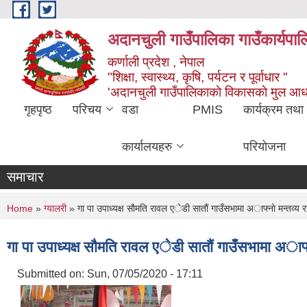
Skip to main content
अदानचुली गाउँपालिका गाउँकार्यपालि
कर्णाली प्रदेश , नेपाल
"शिक्षा, स्वास्थ्य, कृषि, पर्यटन र पूर्वाधार "
'अदानचुली गाउँपालिकाकाे विकासकाे मुल आध
गृहपृष्ठ
परिचय
वडा
PMIS
कार्यक्रम तथा
कार्यालयहरु
परियोजना
समाचार
You are here
Home
»
ग्यालरी
» गा पा उपाध्यक्ष साैमति रावल एेडी साताैं गाउँसभामा अाफ्नाे मन्तव्य रा
गा पा उपाध्यक्ष साैमति रावल एेडी साताैं गाउँसभामा अाफ्ना
Submitted on:
Sun, 07/05/2020 - 17:11