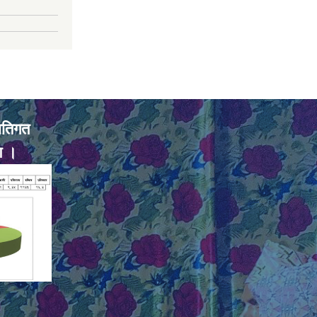
ातिगत
ण ।