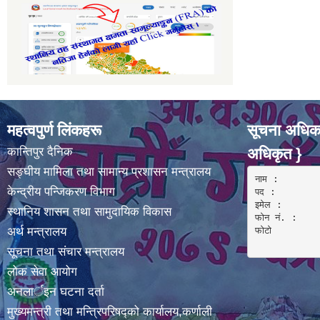
महत्वपुर्ण लिंकहरू
सूचना अधिका
कान्तिपुर दैनिक
अधिकृत }
सङ्घीय मामिला तथा सामान्य प्रशासन मन्त्रालय
नाम :  

केन्द्रीय पन्जिकरण विभाग
पद : 

इमेल :

स्थानिय शासन तथा सामुदायिक विकास
फोन नं. : 

अर्थ मन्त्रालय
फोटो 

सूचना तथा संचार मन्त्रालय
लोक सेवा आयोग
अनलार्इन घटना दर्ता
मुख्यमन्त्री तथा मन्त्रिपरिषद्को कार्यालय,कर्णाली