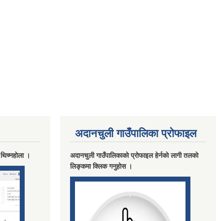
अदानचुली गाउँपालिका प्राेफाइल
 थिच्नहाेला ।
अदानचुली गाउँपालिकाकाे प्राेफाइल हेर्नकाे लागी तलकाे
लिङ्कमा क्लिक गनुहाेस ।