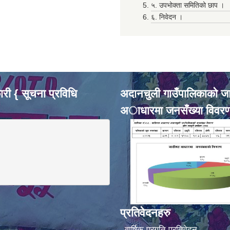
५. उपभोक्ता समितिको छाप ।
६. निवेदन ।
री { सूचना प्रविधि
अदानचुली गाउँपालिकाकाे ज
अाधारमा जनसँख्या विवर
प्रतिवेदनहरु
वार्षिक प्रगति प्रतिवेदन