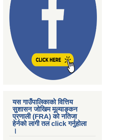
यस गाउँपालिकाकाे वित्तिय
सुशासन जोखिम मूल्याङ्कन
प्रणाली (FRA) काे नतिजा
हेर्नकाे लागी तल click गर्नुहाेला
।