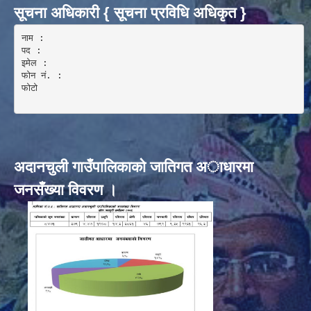
सूचना अधिकारी { सूचना प्रविधि अधिकृत }
नाम :  

पद : 

इमेल :

फोन नं. : 

फोटो 

अदानचुली गाउँपालिकाकाे जातिगत अाधारमा
जनसँख्या विवरण ।