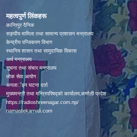
अदानचुली गाउँपालिकामा पालिका स्तरिय कक्षाा ८ काे वार्षीक परिक्षा मिति २०७५/०९/०१ गते वाट सँचालन
महत्वपुर्ण लिंकहरू
कान्तिपुर दैनिक
सङ्घीय मामिला तथा सामान्य प्रशासन मन्त्रालय
केन्द्रीय पन्जिकरण विभाग
स्थानिय शासन तथा सामुदायिक विकास
अदानचुली गाउँपालिकामा िवद्युतकाे कार्य ितव्र गतिमा वढ्दै हेलिकप्टर द्ारा सामान अाेसार पाेसार
अर्थ मन्त्रालय
सूचना तथा संचार मन्त्रालय
लोक सेवा आयोग
अनलार्इन घटना दर्ता
अदानचुली गाउँपालिकाले अाफ्नै लगानीवाट १६८ जनाकाे PCR TEST गर्दै ।
मुख्यमन्त्री तथा मन्त्रिपरिषद्को कार्यालय,कर्णाली प्रदेश
https://radioshreenagar.com.np/
namastekarnali.com
अदानचुली गाउापालिकामा गरिएकाे १५० जनाकाे स्वाव सँकलन लाइ चेकजाँचका लागी हेलिकप्टर मार्फत जुम्ला कर्णाली स्वास्थ्य विज्ञान प्रतिष्ठानमा लगिदै । ।