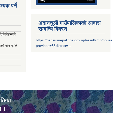
्यक पर्ने
अदानचुली गाउँपालिकाको आवास
सम्वन्धि विवरण
रतिनिधिहरूको
https://censusnepal.cbs.gov.np/results/np/hous
्षको १/१ प्रति
province=6&district=...
ातिगत
ण ।