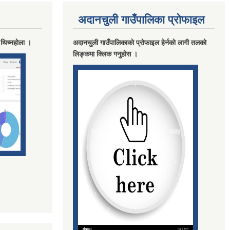
अदानचुली गाउँपालिका प्राेफाइल
 थिच्नहाेला ।
अदानचुली गाउँपालिकाकाे प्राेफाइल हेर्नकाे लागी तलकाे
लिङ्कमा क्लिक गनुहाेस ।