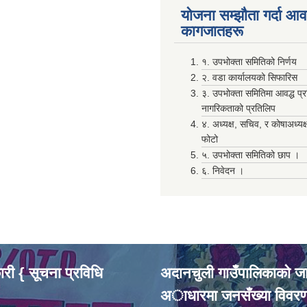
योजना सम्झाैता गर्दा आवश
कागजातहरू
१. उपभोक्ता समितिको निर्णय
२. वडा कार्यालयको सिफारिस
३. उपभोक्ता समितिमा आवद्ध प्
नागरिकताको प्रतिलिप
४. अध्यक्ष, सचिव, र कोषाअध्यक
फोटो
५. उपभोक्ता समितिको छाप ।
६. निवेदन ।
री { सूचना प्रविधि
अदानचुली गाउँपालिकाकाे ज
अाधारमा जनसँख्या विवर