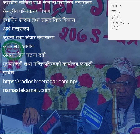
सङ्घीय मामिला तथा सामान्य प्रशासन मन्त्रालय
नाम :  

केन्द्रीय पन्जिकरण विभाग
पद : 

इमेल :

स्थानिय शासन तथा सामुदायिक विकास
फोन नं. : 

अर्थ मन्त्रालय
फोटो 

सूचना तथा संचार मन्त्रालय
लोक सेवा आयोग
अनलार्इन घटना दर्ता
मुख्यमन्त्री तथा मन्त्रिपरिषद्को कार्यालय,कर्णाली
प्रदेश
https://radioshreenagar.com.np/
namastekarnali.com
//