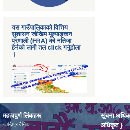
यस गाउँपालिकाकाे वित्तिय
सुशासन जोखिम मूल्याङ्कन
प्रणाली (FRA) काे नतिजा
हेर्नकाे लागी तल click गर्नुहाेला
।
महत्वपुर्ण लिंकहरू
सूचना अधिका
कान्तिपुर दैनिक
अधिकृत }