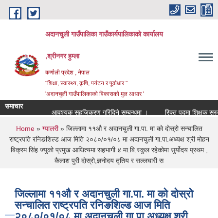
Skip to main content
अदानचुली गाउँपालिका गाउँकार्यपालिकाकाे कार्यालय
,श्रीनगर हुम्ला
कर्णाली प्रदेश , नेपाल
"शिक्षा, स्वास्थ्य, कृषि, पर्यटन र पूर्वाधार "
'अदानचुली गाउँपालिकाकाे विकासकाे मुल आधार '
समाचार
आवश्यक सहजिकरण गरिदिने सम्बन्धमा ।
रिक्त
You are here
Home
»
ग्यालरी
» जिल्लामा ११औ र अदानचुली गा.पा. मा को दोस्रो सन्चालित
राष्ट्रपति रनिङशिल्ड आज मिति २०८०/०१/०८ मा अदानचुली गा.पा.अध्यक्ष श्री मोहन
बिक्रम सिंह ज्युको प्रमुख आथित्यमा सहभागी ४ मा.बि.स्कुल रहेकोमा सुर्योदय प्रथम ,
कैलाश पुरी दोस्रो,ज्ञनोदय तृतिय र सल्लघारी स
जिल्लामा ११औ र अदानचुली गा.पा. मा को दोस्रो
सन्चालित राष्ट्रपति रनिङशिल्ड आज मिति
२०८०/०१/०८ मा अदानचुली गा.पा.अध्यक्ष श्री