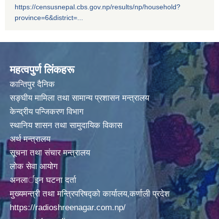
https://censusnepal.cbs.gov.np/results/np/household?
अदानचुली गाउँपालिकामा पालिका स्तरिय कक्षाा ८ काे वार्षीक परिक्षा मिति २०७५/०९/०१ गते वाट सँचालन
province=6&district=...
महत्वपुर्ण लिंकहरू
कान्तिपुर दैनिक
अदानचुली गाउँपालिकामा िवद्युतकाे कार्य ितव्र गतिमा वढ्दै हेलिकप्टर द्ारा सामान अाेसार पाेसार
सङ्घीय मामिला तथा सामान्य प्रशासन मन्त्रालय
केन्द्रीय पन्जिकरण विभाग
स्थानिय शासन तथा सामुदायिक विकास
अर्थ मन्त्रालय
अदानचुली गाउँपालिकाले अाफ्नै लगानीवाट १६८ जनाकाे PCR TEST गर्दै ।
सूचना तथा संचार मन्त्रालय
लोक सेवा आयोग
अनलार्इन घटना दर्ता
मुख्यमन्त्री तथा मन्त्रिपरिषद्को कार्यालय,कर्णाली प्रदेश
अदानचुली गाउापालिकामा गरिएकाे १५० जनाकाे स्वाव सँकलन लाइ चेकजाँचका लागी हेलिकप्टर मार्फत जुम्ला कर्णाली स्वास्थ्य विज्ञान प्रतिष्ठानमा लगिदै । ।
https://radioshreenagar.com.np/