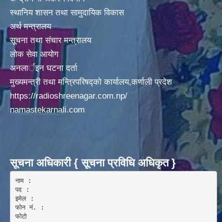
स्थानिय शासन तथा सामुदायिक विकास
अदानचुली गाउँपालिकामा पालिका स्तरिय कक्षाा ८ काे वार्षीक परिक्षा मिति २०७५/०९/०१ गते वाट सँचालन
अर्थ मन्त्रालय
सूचना तथा संचार मन्त्रालय
लोक सेवा आयोग
अनलार्इन घटना दर्ता
मुख्यमन्त्री तथा मन्त्रिपरिषद्को कार्यालय,कर्णाली प्रदेश
अदानचुली गाउँपालिकामा िवद्युतकाे कार्य ितव्र गतिमा वढ्दै हेलिकप्टर द्ारा सामान अाेसार पाेसार
https://radioshreenagar.com.np/
namastekarnali.com
अदानचुली गाउँपालिकाले अाफ्नै लगानीवाट १६८ जनाकाे PCR TEST गर्दै ।
सूचना अधिकारी { सूचना प्रविधि अधिकृत }
नाम :  

पद : 

इमेल :

अदानचुली गाउापालिकामा गरिएकाे १५० जनाकाे स्वाव सँकलन लाइ चेकजाँचका लागी हेलिकप्टर मार्फत जुम्ला कर्णाली स्वास्थ्य विज्ञान प्रतिष्ठानमा लगिदै । ।
फोन नं. : 

फोटो 
