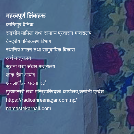
अदानचुली गाउँपालिकामा पालिका स्तरिय कक्षाा ८ काे वार्षीक परिक्षा मिति २०७५/०९/०१ गते वाट सँचालन
महत्वपुर्ण लिंकहरू
कान्तिपुर दैनिक
सङ्घीय मामिला तथा सामान्य प्रशासन मन्त्रालय
केन्द्रीय पन्जिकरण विभाग
स्थानिय शासन तथा सामुदायिक विकास
अदानचुली गाउँपालिकामा िवद्युतकाे कार्य ितव्र गतिमा वढ्दै हेलिकप्टर द्ारा सामान अाेसार पाेसार
अर्थ मन्त्रालय
सूचना तथा संचार मन्त्रालय
लोक सेवा आयोग
अनलार्इन घटना दर्ता
अदानचुली गाउँपालिकाले अाफ्नै लगानीवाट १६८ जनाकाे PCR TEST गर्दै ।
मुख्यमन्त्री तथा मन्त्रिपरिषद्को कार्यालय,कर्णाली प्रदेश
https://radioshreenagar.com.np/
namastekarnali.com
अदानचुली गाउापालिकामा गरिएकाे १५० जनाकाे स्वाव सँकलन लाइ चेकजाँचका लागी हेलिकप्टर मार्फत जुम्ला कर्णाली स्वास्थ्य विज्ञान प्रतिष्ठानमा लगिदै । ।