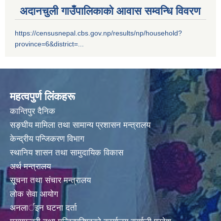
अदानचुली गाउँपालिकाको आवास सम्वन्धि विवरण
अदानचुली गाउँपालिकामा पालिका स्तरिय कक्षाा ८ काे वार्षीक परिक्षा मिति २०७५/०९/०१ गते वाट सँचालन
https://censusnepal.cbs.gov.np/results/np/household?
province=6&district=...
अदानचुली गाउँपालिकामा िवद्युतकाे कार्य ितव्र गतिमा वढ्दै हेलिकप्टर द्ारा सामान अाेसार पाेसार
महत्वपुर्ण लिंकहरू
कान्तिपुर दैनिक
सङ्घीय मामिला तथा सामान्य प्रशासन मन्त्रालय
केन्द्रीय पन्जिकरण विभाग
अदानचुली गाउँपालिकाले अाफ्नै लगानीवाट १६८ जनाकाे PCR TEST गर्दै ।
स्थानिय शासन तथा सामुदायिक विकास
अर्थ मन्त्रालय
सूचना तथा संचार मन्त्रालय
लोक सेवा आयोग
अदानचुली गाउापालिकामा गरिएकाे १५० जनाकाे स्वाव सँकलन लाइ चेकजाँचका लागी हेलिकप्टर मार्फत जुम्ला कर्णाली स्वास्थ्य विज्ञान प्रतिष्ठानमा लगिदै । ।
अनलार्इन घटना दर्ता