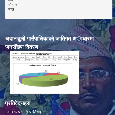
इमेल :

फोन नं. : 

फोटो 

अदानचुली गाउँपालिकाकाे जातिगत अाधारमा
जनसँख्या विवरण ।
प्रतिवेदनहरु
वार्षिक प्रगति प्रतिवेदन