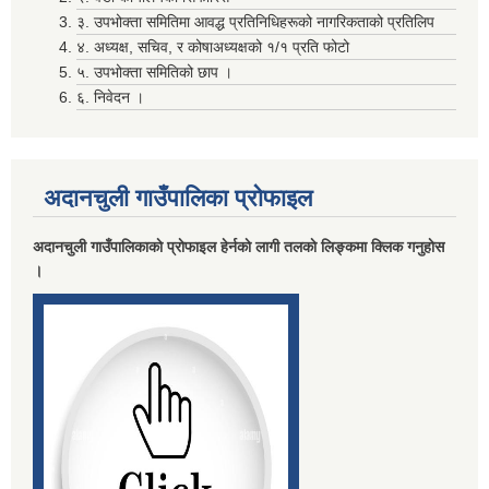
३. उपभोक्ता समितिमा आवद्ध प्रतिनिधिहरूको नागरिकताको प्रतिलिप
४. अध्यक्ष, सचिव, र कोषाअध्यक्षको १/१ प्रति फोटो
मदिराजन्य पर्दाथ उत्पादन , वेचविखन ,अाेसारपाेसार ,सेवन गर्न निषेध गरिएकाे वारे।
५. उपभोक्ता समितिको छाप ।
६. निवेदन ।
अदानचुली गाउँपालिका प्राेफाइल
अदानचुली गाउँपालिकाकाे प्राेफाइल हेर्नकाे लागी तलकाे लिङ्कमा क्लिक गनुहाेस
।
लाभग्राहीकाे विवरण प्रविष्ट गर्दा रास्ट्रिय परिचय नम्बर अनिवार्य गर्ने सम्बन्धि सुचना ।
विवरण पेश तथा निकासा सम्बन्धमा विद्यालय तथा वाल विकास केन्द्र सवै