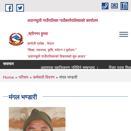
Skip to main content
अदानचुली गाउँपालिका गाउँकार्यपालिकाकाे कार्यालय
,श्रीनगर हुम्ला
कर्णाली प्रदेश , नेपाल
"शिक्षा, स्वास्थ्य, कृषि, पर्यटन र पूर्वाधार "
'अदानचुली गाउँपालिकाकाे विकासकाे मुल आधार '
समाचार
आवश्यक सहजिकरण गरिदिने सम्बन्धमा ।
You are here
Home
»
परिचय
»
कर्मचारी विवरण
» मंगल भण्डारी
मंगल भण्डारी