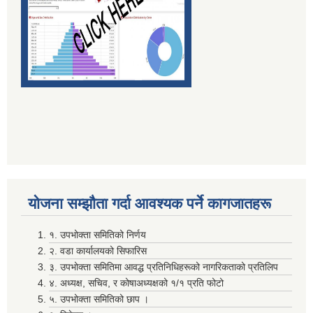
दाेस्राे त्रैमासिक माग फारम पेश गर्ने सम्बन्धमा (सामुदायिक विद्यालय तथा वालविकास केन्द्र ) सबै
निर्वाचन खर्चकाे विवरण पेश नगर्ने उम्मेदवारहरूले ७ दिन भित्र सफाइ सहितकाे स्पष्टिकरण पेश गर्ने सम्बन्धी सूचना ।
योजना सम्झाैता गर्दा आवश्यक पर्ने कागजातहरू
पञ्जिकरण शाखा अदानचुली द्वारा सामाजिक सुरक्षा तथा ब्यत्तिगत घटनादर्ता सम्बन्धी अभिमुखिकरण साथै ३दिने तालिम सम्पन्न ।
१. उपभोक्ता समितिको निर्णय
२. वडा कार्यालयको सिफारिस
३. उपभोक्ता समितिमा आवद्ध प्रतिनिधिहरूको नागरिकताको प्रतिलिप
४. अध्यक्ष, सचिव, र कोषाअध्यक्षको १/१ प्रति फोटो
५. उपभोक्ता समितिको छाप ।