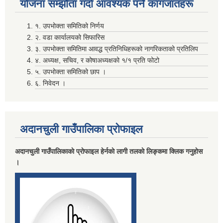
योजना सम्झाैता गर्दा आवश्यक पर्ने कागजातहरू
१. उपभोक्ता समितिको निर्णय
२. वडा कार्यालयको सिफारिस
३. उपभोक्ता समितिमा आवद्ध प्रतिनिधिहरूको नागरिकताको प्रतिलिप
४. अध्यक्ष, सचिव, र कोषाअध्यक्षको १/१ प्रति फोटो
५. उपभोक्ता समितिको छाप ।
दाेस्राे त्रैमासिक माग फारम पेश गर्ने सम्बन्धमा (सामुदायिक विद्यालय तथा वालविकास केन्द्र ) सबै
६. निवेदन ।
निर्वाचन खर्चकाे विवरण पेश नगर्ने उम्मेदवारहरूले ७ दिन भित्र सफाइ सहितकाे स्पष्टिकरण पेश गर्ने सम्बन्धी सूचना ।
अदानचुली गाउँपालिका प्राेफाइल
पञ्जिकरण शाखा अदानचुली द्वारा सामाजिक सुरक्षा तथा ब्यत्तिगत घटनादर्ता सम्बन्धी अभिमुखिकरण साथै ३दिने तालिम सम्पन्न ।
अदानचुली गाउँपालिकाकाे प्राेफाइल हेर्नकाे लागी तलकाे लिङ्कमा क्लिक गनुहाेस
।