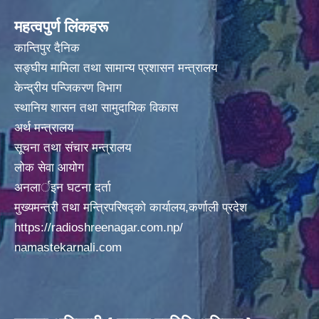
महत्वपुर्ण लिंकहरू
कान्तिपुर दैनिक
सङ्घीय मामिला तथा सामान्य प्रशासन मन्त्रालय
केन्द्रीय पन्जिकरण विभाग
स्थानिय शासन तथा सामुदायिक विकास
सम्पति विवरण भरि यस अदानचुली गाउँपालिकामा वुझाउने सम्बन्धि सूचना ।
अर्थ मन्त्रालय
सूचना तथा संचार मन्त्रालय
सामाजिक सुरक्षा भत्तालाई ब्यबस्थीत गर्नको लागि अदानचुली गाउँपालिका र ग्लोबल आई एम ई बैंक बिच संझौता पत्रमा हस्ताक्षर ।
लोक सेवा आयोग
अनलार्इन घटना दर्ता
मुख्यमन्त्री तथा मन्त्रिपरिषद्को कार्यालय,कर्णाली प्रदेश
सामाजिक सूधार सम्वन्धी पदाधिकारीहरू सँगकाे छलफल कार्यक्रमका केहि तस्वीरहरू
https://radioshreenagar.com.np/
namastekarnali.com