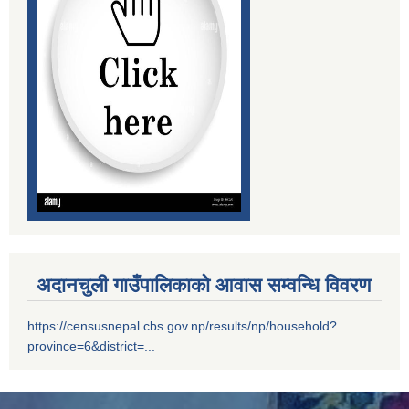
मदिराजन्य पर्दाथ उत्पादन , वेचविखन ,अाेसारपाेसार ,सेवन गर्न निषेध गरिएकाे वारे।
लाभग्राहीकाे विवरण प्रविष्ट गर्दा रास्ट्रिय परिचय नम्बर अनिवार्य गर्ने सम्बन्धि सुचना ।
अदानचुली गाउँपालिकाको आवास सम्वन्धि विवरण
https://censusnepal.cbs.gov.np/results/np/household?
विवरण पेश तथा निकासा सम्बन्धमा विद्यालय तथा वाल विकास केन्द्र सवै
province=6&district=...