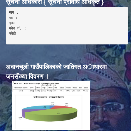
सूचना अधिकारी { सूचना प्रविधि अधिकृत }
नाम :  

पद : 

इमेल :

फोन नं. : 

फोटो 

अदानचुली गाउँपालिकाकाे जातिगत अाधारमा
जनसँख्या विवरण ।