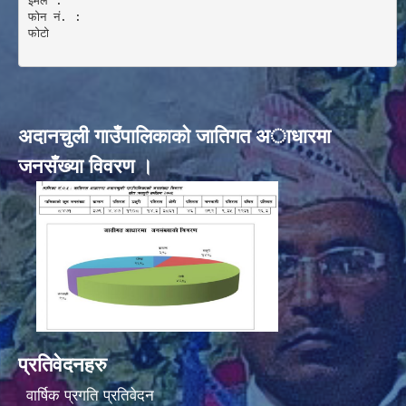
इमेल :

फोन नं. : 

फोटो 

अदानचुली गाउँपालिकाकाे जातिगत अाधारमा
जनसँख्या विवरण ।
प्रतिवेदनहरु
वार्षिक प्रगति प्रतिवेदन