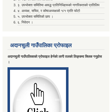
३. उपभोक्ता समितिमा आवद्ध प्रतिनिधिहरूको नागरिकताको प्रतिलिप
४. अध्यक्ष, सचिव, र कोषाअध्यक्षको १/१ प्रति फोटो
मदिराजन्य पर्दाथ उत्पादन , वेचविखन ,अाेसारपाेसार ,सेवन गर्न निषेध गरिएकाे वारे।
५. उपभोक्ता समितिको छाप ।
६. निवेदन ।
अदानचुली गाउँपालिका प्राेफाइल
अदानचुली गाउँपालिकाकाे प्राेफाइल हेर्नकाे लागी तलकाे लिङ्कमा क्लिक गनुहाेस
।
लाभग्राहीकाे विवरण प्रविष्ट गर्दा रास्ट्रिय परिचय नम्बर अनिवार्य गर्ने सम्बन्धि सुचना ।
विवरण पेश तथा निकासा सम्बन्धमा विद्यालय तथा वाल विकास केन्द्र सवै