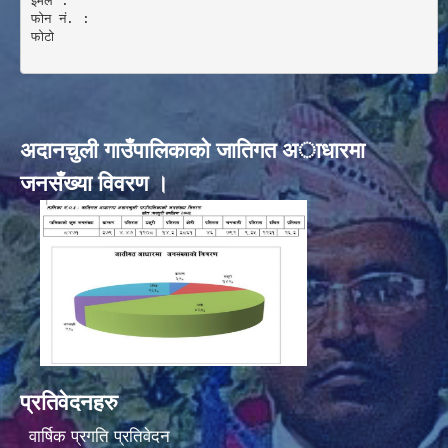
इमेल :

फोन नं. : 

फोटो 

अदानचुली गाउँपालिकाकाे जातिगत अाधारमा
जनसँख्या विवरण ।
प्रतिवेदनहरु
वार्षिक प्रगति प्रतिवेदन