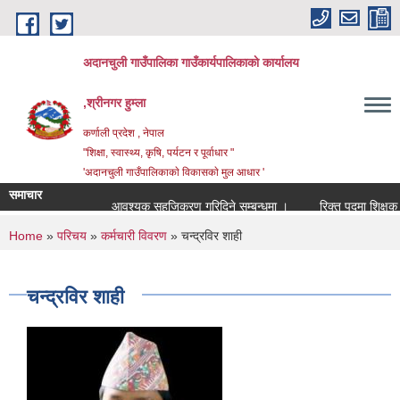
Skip to main content
अदानचुली गाउँपालिका गाउँकार्यपालिकाकाे कार्यालय
,श्रीनगर हुम्ला
कर्णाली प्रदेश , नेपाल
"शिक्षा, स्वास्थ्य, कृषि, पर्यटन र पूर्वाधार "
'अदानचुली गाउँपालिकाकाे विकासकाे मुल आधार '
समाचार
आवश्यक सहजिकरण गरिदिने सम्बन्धमा ।
You are here
Home
»
परिचय
»
कर्मचारी विवरण
» चन्द्रविर शाही
चन्द्रविर शाही