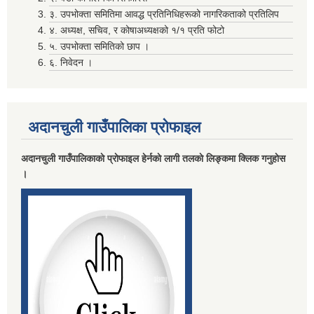
३. उपभोक्ता समितिमा आवद्ध प्रतिनिधिहरूको नागरिकताको प्रतिलिप
४. अध्यक्ष, सचिव, र कोषाअध्यक्षको १/१ प्रति फोटो
मदिराजन्य पर्दाथ उत्पादन , वेचविखन ,अाेसारपाेसार ,सेवन गर्न निषेध गरिएकाे वारे।
५. उपभोक्ता समितिको छाप ।
६. निवेदन ।
अदानचुली गाउँपालिका प्राेफाइल
अदानचुली गाउँपालिकाकाे प्राेफाइल हेर्नकाे लागी तलकाे लिङ्कमा क्लिक गनुहाेस
।
लाभग्राहीकाे विवरण प्रविष्ट गर्दा रास्ट्रिय परिचय नम्बर अनिवार्य गर्ने सम्बन्धि सुचना ।
विवरण पेश तथा निकासा सम्बन्धमा विद्यालय तथा वाल विकास केन्द्र सवै