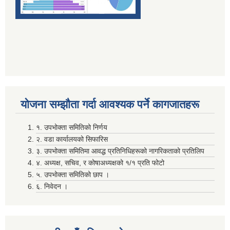
कान सम्बन्धि समस्या भएका बिरामीलाई चेक जाँच गरि स्वास्थ्य लाभ लिन हुने बारे सूचना
सम्पति विवरण भरि यस अदानचुली गाउँपालिकामा वुझाउने सम्बन्धि सूचना ।
योजना सम्झाैता गर्दा आवश्यक पर्ने कागजातहरू
कार्यपालिकाकाे वैठकमा उपस्थित भइदिने वारे । (अध्यक्ष,उपाध्यक्ष र कार्यपालिका सदस्यहरू सवै)
सामाजिक सुरक्षा भत्तालाई ब्यबस्थीत गर्नको लागि अदानचुली गाउँपालिका र ग्लोबल आई एम ई बैंक बिच संझौता पत्रमा हस्ताक्षर ।
१. उपभोक्ता समितिको निर्णय
२. वडा कार्यालयको सिफारिस
३. उपभोक्ता समितिमा आवद्ध प्रतिनिधिहरूको नागरिकताको प्रतिलिप
सामाजिक सूधार सम्वन्धी पदाधिकारीहरू सँगकाे छलफल कार्यक्रमका केहि तस्वीरहरू
४. अध्यक्ष, सचिव, र कोषाअध्यक्षको १/१ प्रति फोटो
५. उपभोक्ता समितिको छाप ।
६. निवेदन ।