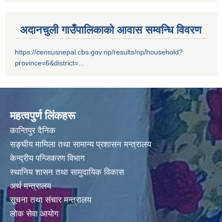
घर दैलाे स्वास्थ्य शिविर र दिर्घ राेगि लेखाजाेखा कार्यक्रम संचालन सम्बन्धि सूचना ।
अदानचुली गाउँपालिकाको आवास सम्वन्धि विवरण
https://censusnepal.cbs.gov.np/results/np/household?
province=6&district=...
जनचेतनाका लागी COVID-19 काेराेना भाइरसकाे संक्रमण प्रति सजकता राेकथाम तथा नियन्त्रण सम्बन्धमा ।
महत्वपुर्ण लिंकहरू
कान्तिपुर दैनिक
सङ्घीय मामिला तथा सामान्य प्रशासन मन्त्रालय
केन्द्रीय पन्जिकरण विभाग
स्थानिय शासन तथा सामुदायिक विकास
अर्थ मन्त्रालय
सूचना तथा संचार मन्त्रालय
लोक सेवा आयोग