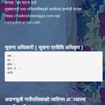
अनलार्इन घटना दर्ता
मुख्यमन्त्री तथा मन्त्रिपरिषद्को कार्यालय,कर्णाली प्रदेश
https://radioshreenagar.com.np/
namastekarnali.com
सूचना अधिकारी { सूचना प्रविधि अधिकृत }
नाम :  

पद : 

इमेल :

फोन नं. : 

फोटो 

अदानचुली गाउँपालिकाकाे जातिगत अाधारमा