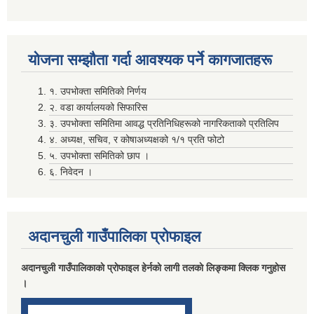
घर दैलाे स्वास्थ्य शिविर र दिर्घ राेगि लेखाजाेखा कार्यक्रम संचालन सम्बन्धि सूचना ।
योजना सम्झाैता गर्दा आवश्यक पर्ने कागजातहरू
१. उपभोक्ता समितिको निर्णय
२. वडा कार्यालयको सिफारिस
जनचेतनाका लागी COVID-19 काेराेना भाइरसकाे संक्रमण प्रति सजकता राेकथाम तथा नियन्त्रण सम्बन्धमा ।
३. उपभोक्ता समितिमा आवद्ध प्रतिनिधिहरूको नागरिकताको प्रतिलिप
४. अध्यक्ष, सचिव, र कोषाअध्यक्षको १/१ प्रति फोटो
५. उपभोक्ता समितिको छाप ।
६. निवेदन ।
अदानचुली गाउँपालिका प्राेफाइल
अदानचुली गाउँपालिकाकाे प्राेफाइल हेर्नकाे लागी तलकाे लिङ्कमा क्लिक गनुहाेस
।