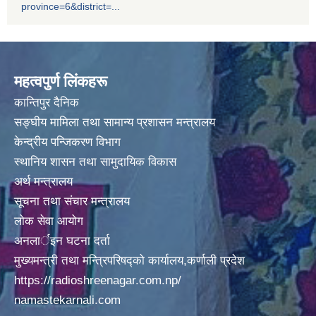
province=6&district=...
महत्वपुर्ण लिंकहरू
कान्तिपुर दैनिक
बार्षिक परिक्षा सँचालन गर्ने सम्बन्धमा ( सामुदायिक तथा सँस्थागत विद्यालय सवै )
सङ्घीय मामिला तथा सामान्य प्रशासन मन्त्रालय
केन्द्रीय पन्जिकरण विभाग
स्थानिय शासन तथा सामुदायिक विकास
अर्थ मन्त्रालय
सूचना तथा संचार मन्त्रालय
लोक सेवा आयोग
अनलार्इन घटना दर्ता
मुख्यमन्त्री तथा मन्त्रिपरिषद्को कार्यालय,कर्णाली प्रदेश
मिति २०८१/३/१५ गते शनिवार पनि सम्पुर्ण सेवाहरू सूचारू हुने सम्बन्धि सूचना ।
https://radioshreenagar.com.np/
namastekarnali.com