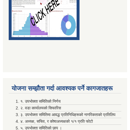
आगामी आ. व. ०८०/०८१ का लागि बेरोजगार व्यक्ति सूचीकरण सम्बन्धमा ।
मदिराजन्य पर्दाथ उत्पादन , वेचविखन ,अाेसारपाेसार ,सेवन गर्न निषेध गरिएकाे वारे।
उपस्थित भइदिन हुन ( राजनितिक दल , नागरिक समाज, निवर्तमान जनप्रतिनिधि ज्यु हरू सवै )
उपस्थित भइदिने वारे (वि व्य स अध्यक्ष , प्रधानाध्यपाक र लेखापाल सवै)
लाभग्राहीकाे विवरण प्रविष्ट गर्दा रास्ट्रिय परिचय नम्बर अनिवार्य गर्ने सम्बन्धि सुचना ।
योजना सम्झाैता गर्दा आवश्यक पर्ने कागजातहरू
१. उपभोक्ता समितिको निर्णय
विवरण पेश तथा निकासा सम्बन्धमा विद्यालय तथा वाल विकास केन्द्र सवै
२. वडा कार्यालयको सिफारिस
३. उपभोक्ता समितिमा आवद्ध प्रतिनिधिहरूको नागरिकताको प्रतिलिप
४. अध्यक्ष, सचिव, र कोषाअध्यक्षको १/१ प्रति फोटो
५. उपभोक्ता समितिको छाप ।