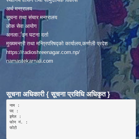
स्थानिय शासन तथा सामुदायिक विकास
घर दैलाे स्वास्थ्य शिविर र दिर्घ राेगि लेखाजाेखा कार्यक्रम संचालन सम्बन्धि सूचना ।
अर्थ मन्त्रालय
सूचना तथा संचार मन्त्रालय
लोक सेवा आयोग
अनलार्इन घटना दर्ता
मुख्यमन्त्री तथा मन्त्रिपरिषद्को कार्यालय,कर्णाली प्रदेश
https://radioshreenagar.com.np/
जनचेतनाका लागी COVID-19 काेराेना भाइरसकाे संक्रमण प्रति सजकता राेकथाम तथा नियन्त्रण सम्बन्धमा ।
namastekarnali.com
सूचना अधिकारी { सूचना प्रविधि अधिकृत }
नाम :  

पद : 

इमेल :

फोन नं. : 

फोटो 
