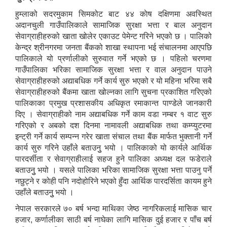
हुम्लाको सदरमुकाम सिमकोट बाट ४४ काेष दक्षिणमा अवस्थित
अदानचुली गाउँपालिकाले सामाजिक सुरक्षा भत्ता र बाल अनुदान
सेवाग्राहीहरुको खाता खोलेर एकाउट पेमेन्ट गरिने भएको छ । पालिको
केन्द्र श्रीनगरमा जनता बैंकको शाखा स्थापना भई संचालनमा आएपछि
पालिकाले यो प्रर्णालीको सुरुवात गर्ने भएको छ । पहिलो चरणमा
अदानचुली गाउँपालिकाकाे अा व २०८०।०८१ काे निति तथा कार्यक्रम
गाउँपालिका भरिका सामाजिक सुरक्षा भत्ता र वाल अनुदान पाउने
सेवाग्राहीहरुको अद्याबधिक गर्ने कार्य सुरु भएको र यो महिना भरिमा सबै
सेवाग्राहीहरुको बैंकमा खाता खोल्नका लागि सुचना प्रकाशित गरिएको
आ‍ व २०७९/ ०८० मा सामाजिक सुरक्षा भत्ता पाउने व्याक्तिहरूकाे विवरण
पालिकाका प्रमुख प्रशासकीय अधिकृत रमाकान्त पाण्डेले जानकारी
दिए । सेवाग्राहीको नाम अद्याबधिक गर्ने काम वडा नम्बर १ वाट सुरु
गरिएको र अबको दश दिनमा नामावली अद्याबधिक तथा कम्प्युटरमा
कुल लाभग्राहीको सामाजिक सुरक्षा भत्ता बैंकमार्फत भुक्तानी भई भुक्तानी पाउने व्यक्तिको विवरण
इन्ट्री गर्ने कार्य सम्पन्न गरेर खाता संचाल तथा बैंक मार्फत भुक्तानी गर्ने
कार्य सुरु गरिने उहाँले बताउनुु भयो । पालिकाको यो कार्यले आर्थिक
पारदर्सीता र सेवाग्राहीलाई सहज हुने पालिका अध्यक्ष दल फडेराले
बताउनुु भयो । यसले पालिका भरिका सामाजिक सुरक्षा भत्ता पाउनु पर्ने
नछुट्ने र कोही पनि नदोहोरिने भएको हुँदा आर्थिक पारदर्सिता कायम हुने
उहाँले बताउनुु भयो ।
Invitation for Bids Procurement of Fabricated Steel parts for Trial for Bridges
नेपाल सरकारले ७० बर्ष भन्दा माथिका जेष्ठ नागरिकलाई मासिक चार
अार्थिक बर्ष २०७९।२०८० काे निति तथा कार्यक्रम सहितकाे बजेट वत्तव्य ।
हजार, कर्णालीका साठी बर्ष नाघेका लागि मासिक दुई हजार र पाँच बर्ष
अदानचुली गा पा का द्वन्द्वको क्रममा मृत्यु , घाइते,अपाङ्गभएका व्यक्तिहरूको विवरण (गृह मन्त्रालयको अभिलेखबाट प्राप्त विवरण बमोजिम)