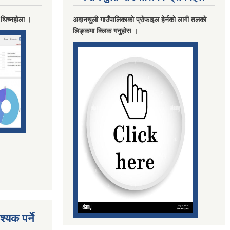
 थिच्नहाेला ।
अदानचुली गाउँपालिकाकाे प्राेफाइल हेर्नकाे लागी तलकाे
लिङ्कमा क्लिक गनुहाेस ।
्यक पर्ने