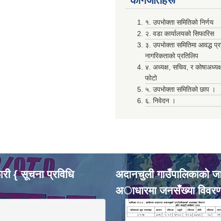
कागजातहरू
१. उपभोक्ता समितिको निर्णय
२. वडा कार्यालयको सिफारिस
३. उपभोक्ता समितिमा आवद्ध प्
नागरिकताको प्रतिलिप
४. अध्यक्ष, सचिव, र कोषाअध्यक
फोटो
५. उपभोक्ता समितिको छाप ।
६. निवेदन ।
री { सूचना प्रविधि
अदानचुली गाउँपालिकाकाे ज
अाधारमा जनसँख्या विवर