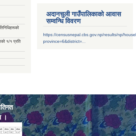
अदानचुली गाउँपालिकाको आवास
सम्वन्धि विवरण
रतिनिधिहरूको
https://censusnepal.cbs.gov.np/results/np/hous
्षको १/१ प्रति
province=6&district=...
ातिगत
ण ।