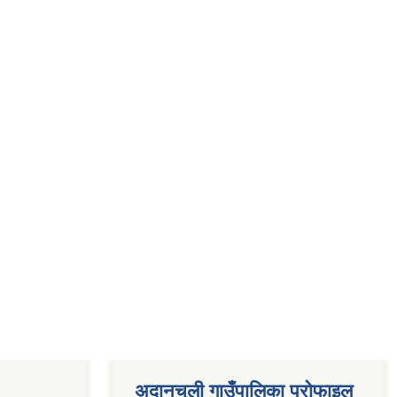
अदानचुली गाउँपालिका प्राेफाइल