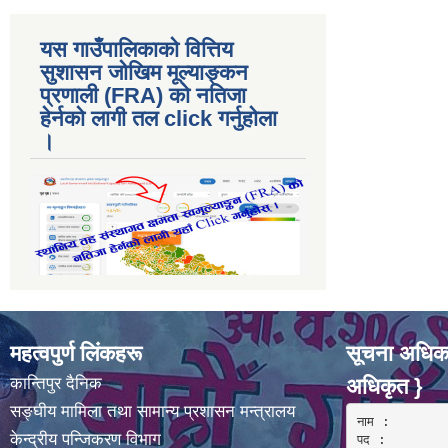
यस गाउँपालिकाकाे वित्तिय
सुशासन जोखिम मूल्याङ्कन
प्रणाली (FRA) काे नतिजा
हेर्नकाे लागी तल click गर्नुहाेला
।
महत्वपुर्ण लिंकहरू
सूचना अधिका
कान्तिपुर दैनिक
अधिकृत }
सङ्घीय मामिला तथा सामान्य प्रशासन मन्त्रालय
नाम :  

केन्द्रीय पन्जिकरण विभाग
पद : 
