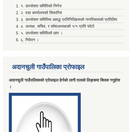
१. उपभोक्ता समितिको निर्णय
२. वडा कार्यालयको सिफारिस
आगामी आ. व. ०८०/०८१ का लागि बेरोजगार व्यक्ति सूचीकरण सम्बन्धमा ।
मदिराजन्य पर्दाथ उत्पादन , वेचविखन ,अाेसारपाेसार ,सेवन गर्न निषेध गरिएकाे वारे।
३. उपभोक्ता समितिमा आवद्ध प्रतिनिधिहरूको नागरिकताको प्रतिलिप
४. अध्यक्ष, सचिव, र कोषाअध्यक्षको १/१ प्रति फोटो
५. उपभोक्ता समितिको छाप ।
६. निवेदन ।
उपस्थित भइदिन हुन ( राजनितिक दल , नागरिक समाज, निवर्तमान जनप्रतिनिधि ज्यु हरू सवै )
अदानचुली गाउँपालिका प्राेफाइल
उपस्थित भइदिने वारे (वि व्य स अध्यक्ष , प्रधानाध्यपाक र लेखापाल सवै)
लाभग्राहीकाे विवरण प्रविष्ट गर्दा रास्ट्रिय परिचय नम्बर अनिवार्य गर्ने सम्बन्धि सुचना ।
अदानचुली गाउँपालिकाकाे प्राेफाइल हेर्नकाे लागी तलकाे लिङ्कमा क्लिक गनुहाेस
।
विवरण पेश तथा निकासा सम्बन्धमा विद्यालय तथा वाल विकास केन्द्र सवै