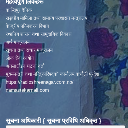
महत्वपुर्ण लिंकहरू
काेभिड १९ सम्वन्धि रिभाइस टुल सम्वन्धि तालिममा उपस्थित हुन (अध्यक्ष, उपाध्यक्ष, वडा अध्यक्ष र कार्यपालिका सदस्य ज्यु हरू सवै )
कान्तिपुर दैनिक
सङ्घीय मामिला तथा सामान्य प्रशासन मन्त्रालय
केन्द्रीय पन्जिकरण विभाग
काेराेना भाइरस ( Covid - 19 ) काे Rapid Diagnostic Test गराउने सम्बन्धी सूचना ।
स्थानिय शासन तथा सामुदायिक विकास
अर्थ मन्त्रालय
गाउँपालिका अध्यक्ष र प्रमुख प्रशासकीय अधिकृत विच भएकाे कार्यसम्पादन सम्झाैता पत्र
सूचना तथा संचार मन्त्रालय
लोक सेवा आयोग
अनलार्इन घटना दर्ता
मुख्यमन्त्री तथा मन्त्रिपरिषद्को कार्यालय,कर्णाली प्रदेश
https://radioshreenagar.com.np/
namastekarnali.com
सूचना अधिकारी { सूचना प्रविधि अधिकृत }