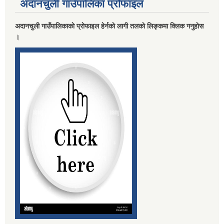
अदानचुली गाउँपालिका प्राेफाइल
अदानचुली गाउँपालिकाकाे प्राेफाइल हेर्नकाे लागी तलकाे लिङ्कमा क्लिक गनुहाेस
।