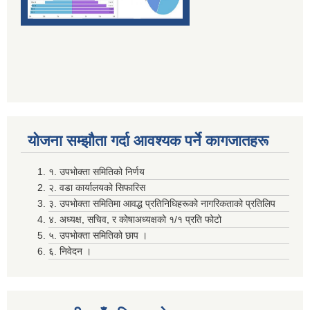
सम्पति विवरण भरि यस अदानचुली गाउँपालिकामा वुझाउने सम्बन्धि सूचना ।
योजना सम्झाैता गर्दा आवश्यक पर्ने कागजातहरू
सामाजिक सुरक्षा भत्तालाई ब्यबस्थीत गर्नको लागि अदानचुली गाउँपालिका र ग्लोबल आई एम ई बैंक बिच संझौता पत्रमा हस्ताक्षर ।
१. उपभोक्ता समितिको निर्णय
२. वडा कार्यालयको सिफारिस
३. उपभोक्ता समितिमा आवद्ध प्रतिनिधिहरूको नागरिकताको प्रतिलिप
सामाजिक सूधार सम्वन्धी पदाधिकारीहरू सँगकाे छलफल कार्यक्रमका केहि तस्वीरहरू
४. अध्यक्ष, सचिव, र कोषाअध्यक्षको १/१ प्रति फोटो
५. उपभोक्ता समितिको छाप ।
६. निवेदन ।