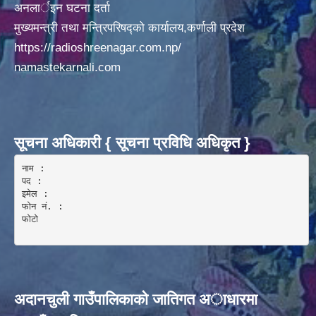
अनलार्इन घटना दर्ता
मुख्यमन्त्री तथा मन्त्रिपरिषद्को कार्यालय,कर्णाली प्रदेश
https://radioshreenagar.com.np/
namastekarnali.com
सूचना अधिकारी { सूचना प्रविधि अधिकृत }
नाम :  

पद : 

इमेल :

फोन नं. : 

फोटो 

अदानचुली गाउँपालिकाकाे जातिगत अाधारमा