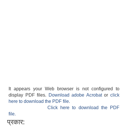
अदानचुली गाउँपालिका भन्दा बाहिर रहेका काेराेना भाइरस Covid -19 का कारण घर अाउन नपाएका अदानचुली वासीहरूका लागि उद्वार तथा राहत वितरण सम्बन्धि सूचना।
अदानचुली गाउँपालिका अध्यक्ष दल फडेरा द्ारा अदानचुली स्मारीका नामक पुस्तक बिमाेचन
अदानचुली गाउँपालिकाका विषयगत शाखाहरूकाे काम कर्तव्य जिम्मेवारी र अधिकार ।
It appears your Web browser is not configured to
display PDF files.
Download adobe Acrobat
or
click
अदानचुली गाउँपालिकाकाे प्रगती विवरण २०७४ ,२०७५देखी २०७६ र २०७७ सम्म ।
here to download the PDF file.
Click here to download the PDF
file.
अदानचुली गाउँपालिकाकाे लागि विभिन्न पदका करार सेवामा पदपूर्ति गर्ने सम्बन्धि सूचना ।
प्रकार: