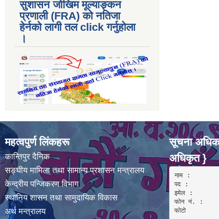
सुशासन जोखिम मूल्याङ्कन
प्रणाली (FRA) काे नतिजा
हेर्नकाे लागी तल click गर्नुहाेला
।
महत्वपुर्ण लिंकहरू
सूचना अधिका
कान्तिपुर दैनिक
अधिकृत }
सङ्घीय मामिला तथा सामान्य प्रशासन मन्त्रालय
नाम :  

केन्द्रीय पन्जिकरण विभाग
पद : 

इमेल :

स्थानिय शासन तथा सामुदायिक विकास
फोन नं. : 

अर्थ मन्त्रालय
फोटो 
