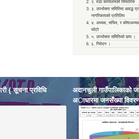
२. वडा कार्यालयको सिफारिस
३. उपभोक्ता समितिमा आवद्ध प्
नागरिकताको प्रतिलिप
४. अध्यक्ष, सचिव, र कोषाअध्यक
फोटो
५. उपभोक्ता समितिको छाप ।
६. निवेदन ।
री { सूचना प्रविधि
अदानचुली गाउँपालिकाकाे ज
अाधारमा जनसँख्या विवर