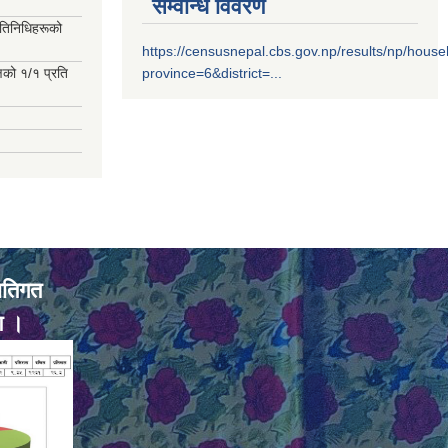
सम्वन्धि विवरण
रतिनिधिहरूको
https://censusnepal.cbs.gov.np/results/np/hous
्षको १/१ प्रति
province=6&district=...
ातिगत
ण ।