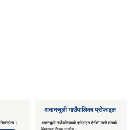
अदानचुली गाउँपालिका प्राेफाइल
 थिच्नहाेला ।
अदानचुली गाउँपालिकाकाे प्राेफाइल हेर्नकाे लागी तलकाे
लिङ्कमा क्लिक गनुहाेस ।