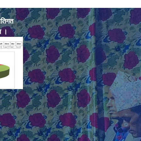
ातिगत
ण ।