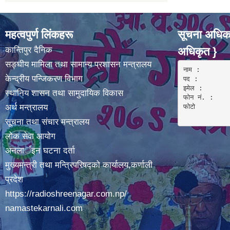
महत्वपुर्ण लिंकहरू
सूचना अधिका
कान्तिपुर दैनिक
अधिकृत }
सङ्घीय मामिला तथा सामान्य प्रशासन मन्त्रालय
नाम :  

केन्द्रीय पन्जिकरण विभाग
पद : 

इमेल :

स्थानिय शासन तथा सामुदायिक विकास
फोन नं. : 

अर्थ मन्त्रालय
फोटो 

सूचना तथा संचार मन्त्रालय
लोक सेवा आयोग
अनलार्इन घटना दर्ता
मुख्यमन्त्री तथा मन्त्रिपरिषद्को कार्यालय,कर्णाली
प्रदेश
https://radioshreenagar.com.np/
namastekarnali.com