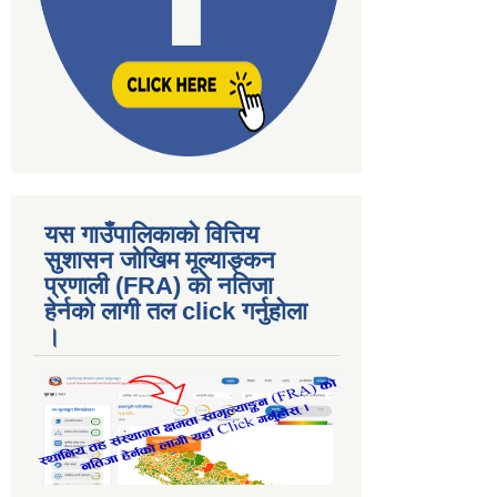
यस गाउँपालिकाकाे वित्तिय
सुशासन जोखिम मूल्याङ्कन
प्रणाली (FRA) काे नतिजा
हेर्नकाे लागी तल click गर्नुहाेला
।