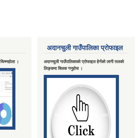
अदानचुली गाउँपालिका प्राेफाइल
 थिच्नहाेला ।
अदानचुली गाउँपालिकाकाे प्राेफाइल हेर्नकाे लागी तलकाे
लिङ्कमा क्लिक गनुहाेस ।