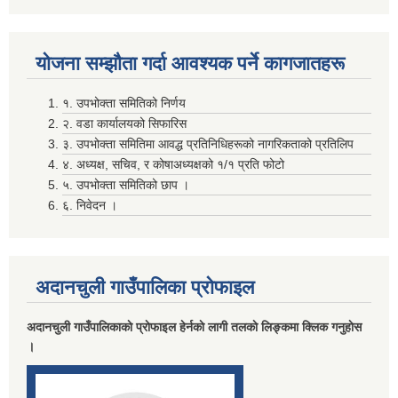
मदिराजन्य पर्दाथ उत्पादन , वेचविखन ,अाेसारपाेसार ,सेवन गर्न निषेध गरिएकाे वारे।
योजना सम्झाैता गर्दा आवश्यक पर्ने कागजातहरू
१. उपभोक्ता समितिको निर्णय
२. वडा कार्यालयको सिफारिस
३. उपभोक्ता समितिमा आवद्ध प्रतिनिधिहरूको नागरिकताको प्रतिलिप
४. अध्यक्ष, सचिव, र कोषाअध्यक्षको १/१ प्रति फोटो
५. उपभोक्ता समितिको छाप ।
६. निवेदन ।
लाभग्राहीकाे विवरण प्रविष्ट गर्दा रास्ट्रिय परिचय नम्बर अनिवार्य गर्ने सम्बन्धि सुचना ।
अदानचुली गाउँपालिका प्राेफाइल
विवरण पेश तथा निकासा सम्बन्धमा विद्यालय तथा वाल विकास केन्द्र सवै
अदानचुली गाउँपालिकाकाे प्राेफाइल हेर्नकाे लागी तलकाे लिङ्कमा क्लिक गनुहाेस
।