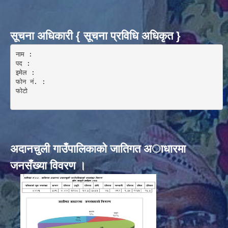
सूचना अधिकारी { सूचना प्रविधि अधिकृत }
नाम :  

पद : 

इमेल :

फोन नं. : 

फोटो 

अदानचुली गाउँपालिकाकाे जातिगत अाधारमा
जनसँख्या विवरण ।