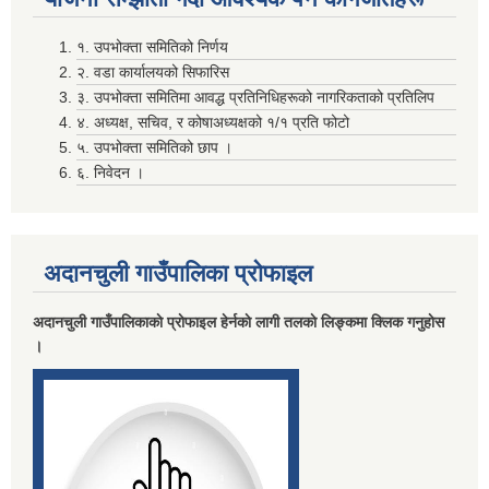
१. उपभोक्ता समितिको निर्णय
मदिराजन्य पर्दाथ उत्पादन , वेचविखन ,अाेसारपाेसार ,सेवन गर्न निषेध गरिएकाे वारे।
२. वडा कार्यालयको सिफारिस
३. उपभोक्ता समितिमा आवद्ध प्रतिनिधिहरूको नागरिकताको प्रतिलिप
४. अध्यक्ष, सचिव, र कोषाअध्यक्षको १/१ प्रति फोटो
५. उपभोक्ता समितिको छाप ।
६. निवेदन ।
अदानचुली गाउँपालिका प्राेफाइल
लाभग्राहीकाे विवरण प्रविष्ट गर्दा रास्ट्रिय परिचय नम्बर अनिवार्य गर्ने सम्बन्धि सुचना ।
अदानचुली गाउँपालिकाकाे प्राेफाइल हेर्नकाे लागी तलकाे लिङ्कमा क्लिक गनुहाेस
।
विवरण पेश तथा निकासा सम्बन्धमा विद्यालय तथा वाल विकास केन्द्र सवै