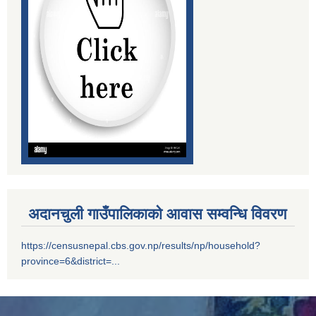
सम्पति विवरण भरि यस अदानचुली गाउँपालिकामा वुझाउने सम्बन्धि सूचना ।
सामाजिक सुरक्षा भत्तालाई ब्यबस्थीत गर्नको लागि अदानचुली गाउँपालिका र ग्लोबल आई एम ई बैंक बिच संझौता पत्रमा हस्ताक्षर ।
सामाजिक सूधार सम्वन्धी पदाधिकारीहरू सँगकाे छलफल कार्यक्रमका केहि तस्वीरहरू
अदानचुली गाउँपालिकाको आवास सम्वन्धि विवरण
https://censusnepal.cbs.gov.np/results/np/household?
province=6&district=...