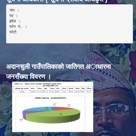
नाम :  

पद : 

इमेल :

फोन नं. : 

फोटो 

अदानचुली गाउँपालिकाकाे जातिगत अाधारमा
जनसँख्या विवरण ।