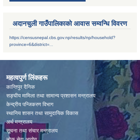
अदानचुली गाउँपालिकाको आवास सम्वन्धि विवरण
https://censusnepal.cbs.gov.np/results/np/household?
province=6&district=...
सम्पति विवरण भरि यस अदानचुली गाउँपालिकामा वुझाउने सम्बन्धि सूचना ।
सामाजिक सुरक्षा भत्तालाई ब्यबस्थीत गर्नको लागि अदानचुली गाउँपालिका र ग्लोबल आई एम ई बैंक बिच संझौता पत्रमा हस्ताक्षर ।
महत्वपुर्ण लिंकहरू
कान्तिपुर दैनिक
सामाजिक सूधार सम्वन्धी पदाधिकारीहरू सँगकाे छलफल कार्यक्रमका केहि तस्वीरहरू
सङ्घीय मामिला तथा सामान्य प्रशासन मन्त्रालय
केन्द्रीय पन्जिकरण विभाग
स्थानिय शासन तथा सामुदायिक विकास
अर्थ मन्त्रालय
सूचना तथा संचार मन्त्रालय
लोक सेवा आयोग