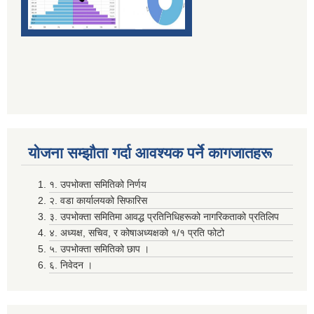
दाेस्राे त्रैमासिक माग फारम पेश गर्ने सम्बन्धमा (सामुदायिक विद्यालय तथा वालविकास केन्द्र ) सबै
योजना सम्झाैता गर्दा आवश्यक पर्ने कागजातहरू
निर्वाचन खर्चकाे विवरण पेश नगर्ने उम्मेदवारहरूले ७ दिन भित्र सफाइ सहितकाे स्पष्टिकरण पेश गर्ने सम्बन्धी सूचना ।
१. उपभोक्ता समितिको निर्णय
२. वडा कार्यालयको सिफारिस
पञ्जिकरण शाखा अदानचुली द्वारा सामाजिक सुरक्षा तथा ब्यत्तिगत घटनादर्ता सम्बन्धी अभिमुखिकरण साथै ३दिने तालिम सम्पन्न ।
३. उपभोक्ता समितिमा आवद्ध प्रतिनिधिहरूको नागरिकताको प्रतिलिप
४. अध्यक्ष, सचिव, र कोषाअध्यक्षको १/१ प्रति फोटो
५. उपभोक्ता समितिको छाप ।
६. निवेदन ।