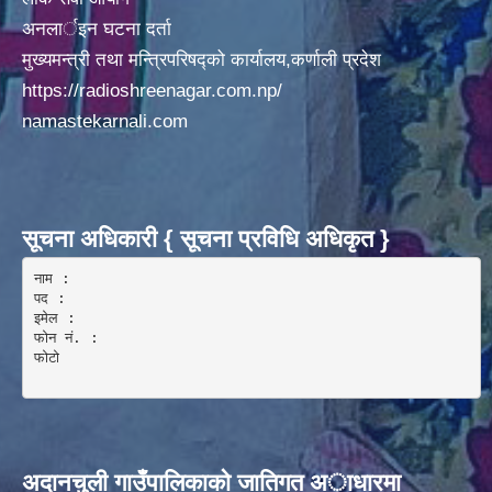
अनलार्इन घटना दर्ता
मुख्यमन्त्री तथा मन्त्रिपरिषद्को कार्यालय,कर्णाली प्रदेश
https://radioshreenagar.com.np/
namastekarnali.com
सूचना अधिकारी { सूचना प्रविधि अधिकृत }
नाम :  

पद : 

इमेल :

फोन नं. : 

फोटो 

अदानचुली गाउँपालिकाकाे जातिगत अाधारमा