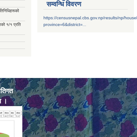
सम्वन्धि विवरण
रतिनिधिहरूको
https://censusnepal.cbs.gov.np/results/np/hous
्षको १/१ प्रति
province=6&district=...
ातिगत
ण ।