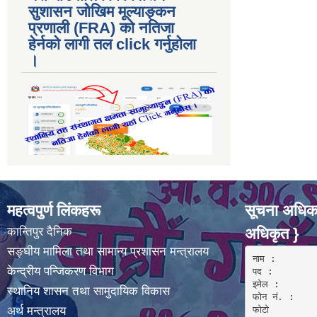
सुशासन जोखिम मूल्याङ्कन
प्रणाली (FRA) काे नतिजा
हेर्नकाे लागी तल click गर्नुहाेला
।
महत्वपुर्ण लिंकहरू
सूचना अधिका
कान्तिपुर दैनिक
अधिकृत }
सङ्घीय मामिला तथा सामान्य प्रशासन मन्त्रालय
नाम :  

केन्द्रीय पन्जिकरण विभाग
पद : 

इमेल :

स्थानिय शासन तथा सामुदायिक विकास
फोन नं. : 

अर्थ मन्त्रालय
फोटो 
