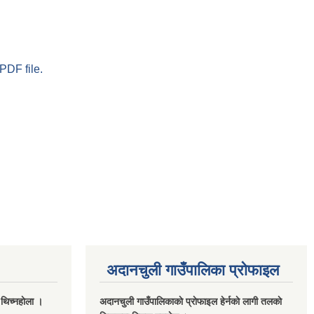
PDF file.
अदानचुली गाउँपालिका प्राेफाइल
 थिच्नहाेला ।
अदानचुली गाउँपालिकाकाे प्राेफाइल हेर्नकाे लागी तलकाे