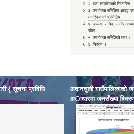
२. वडा कार्यालयको सिफारिस
३. उपभोक्ता समितिमा आवद्ध प्
नागरिकताको प्रतिलिप
४. अध्यक्ष, सचिव, र कोषाअध्यक
फोटो
५. उपभोक्ता समितिको छाप ।
६. निवेदन ।
री { सूचना प्रविधि
अदानचुली गाउँपालिकाकाे ज
अाधारमा जनसँख्या विवर