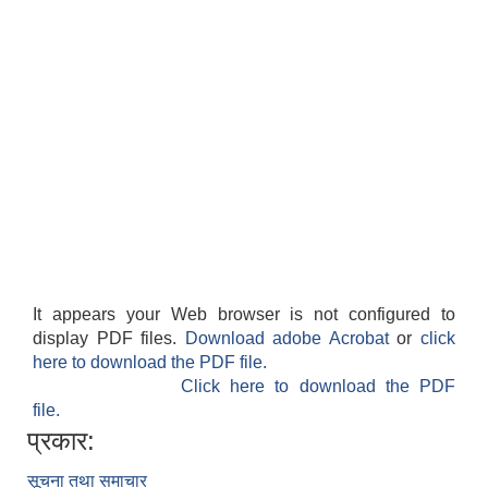
अदानचुली गाउँपालिका भन्दा बाहिर रहेका काेराेना भाइरस Covid -19 का कारण घर अाउन नपाएका अदानचुली वासीहरूका लागि उद्वार तथा राहत वितरण सम्बन्धि सूचना।
अदानचुली गाउँपालिका अध्यक्ष दल फडेरा द्ारा अदानचुली स्मारीका नामक पुस्तक बिमाेचन
अदानचुली गाउँपालिकाका विषयगत शाखाहरूकाे काम कर्तव्य जिम्मेवारी र अधिकार ।
It appears your Web browser is not configured to
display PDF files.
Download adobe Acrobat
or
click
here to download the PDF file.
अदानचुली गाउँपालिकाकाे प्रगती विवरण २०७४ ,२०७५देखी २०७६ र २०७७ सम्म ।
Click here to download the PDF
file.
प्रकार:
अदानचुली गाउँपालिकाकाे लागि विभिन्न पदका करार सेवामा पदपूर्ति गर्ने सम्बन्धि सूचना ।
सूचना तथा समाचार