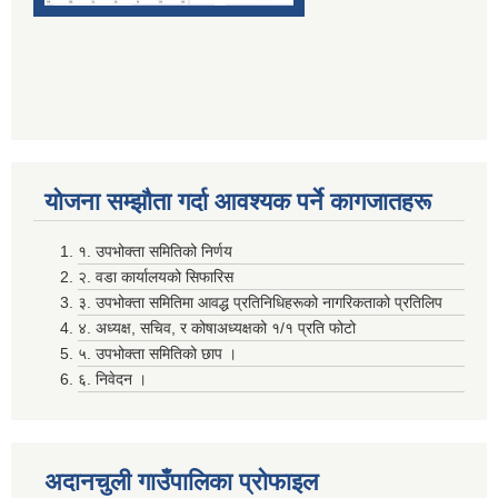
सम्पति विवरण भरि यस अदानचुली गाउँपालिकामा वुझाउने सम्बन्धि सूचना ।
योजना सम्झाैता गर्दा आवश्यक पर्ने कागजातहरू
१. उपभोक्ता समितिको निर्णय
सामाजिक सुरक्षा भत्तालाई ब्यबस्थीत गर्नको लागि अदानचुली गाउँपालिका र ग्लोबल आई एम ई बैंक बिच संझौता पत्रमा हस्ताक्षर ।
२. वडा कार्यालयको सिफारिस
३. उपभोक्ता समितिमा आवद्ध प्रतिनिधिहरूको नागरिकताको प्रतिलिप
४. अध्यक्ष, सचिव, र कोषाअध्यक्षको १/१ प्रति फोटो
सामाजिक सूधार सम्वन्धी पदाधिकारीहरू सँगकाे छलफल कार्यक्रमका केहि तस्वीरहरू
५. उपभोक्ता समितिको छाप ।
६. निवेदन ।
अदानचुली गाउँपालिका प्राेफाइल