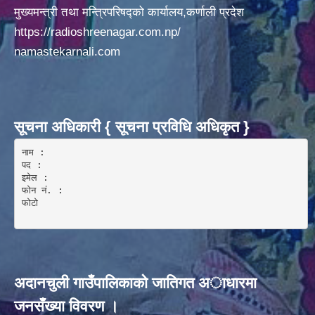
मुख्यमन्त्री तथा मन्त्रिपरिषद्को कार्यालय,कर्णाली प्रदेश
https://radioshreenagar.com.np/
namastekarnali.com
सूचना अधिकारी { सूचना प्रविधि अधिकृत }
नाम :  

पद : 

इमेल :

फोन नं. : 

फोटो 

अदानचुली गाउँपालिकाकाे जातिगत अाधारमा
जनसँख्या विवरण ।