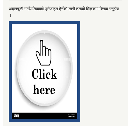
अदानचुली गाउँपालिकाकाे प्राेफाइल हेर्नकाे लागी तलकाे लिङ्कमा क्लिक गनुहाेस
।