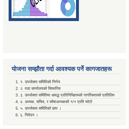
दाेस्राे त्रैमासिक माग फारम पेश गर्ने सम्बन्धमा (सामुदायिक विद्यालय तथा वालविकास केन्द्र ) सबै
निर्वाचन खर्चकाे विवरण पेश नगर्ने उम्मेदवारहरूले ७ दिन भित्र सफाइ सहितकाे स्पष्टिकरण पेश गर्ने सम्बन्धी सूचना ।
योजना सम्झाैता गर्दा आवश्यक पर्ने कागजातहरू
१. उपभोक्ता समितिको निर्णय
पञ्जिकरण शाखा अदानचुली द्वारा सामाजिक सुरक्षा तथा ब्यत्तिगत घटनादर्ता सम्बन्धी अभिमुखिकरण साथै ३दिने तालिम सम्पन्न ।
२. वडा कार्यालयको सिफारिस
३. उपभोक्ता समितिमा आवद्ध प्रतिनिधिहरूको नागरिकताको प्रतिलिप
४. अध्यक्ष, सचिव, र कोषाअध्यक्षको १/१ प्रति फोटो
५. उपभोक्ता समितिको छाप ।
६. निवेदन ।