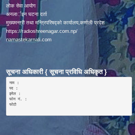
लोक सेवा आयोग
अनलार्इन घटना दर्ता
मुख्यमन्त्री तथा मन्त्रिपरिषद्को कार्यालय,कर्णाली प्रदेश
https://radioshreenagar.com.np/
namastekarnali.com
सूचना अधिकारी { सूचना प्रविधि अधिकृत }
नाम :  

पद : 

इमेल :

फोन नं. : 

फोटो 
