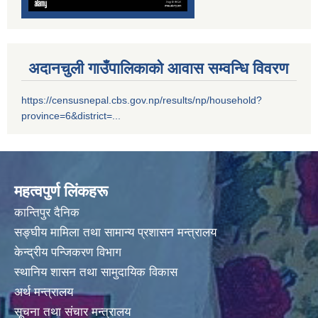
अदानचुली गाउँपालिकाको आवास सम्वन्धि विवरण
https://censusnepal.cbs.gov.np/results/np/household?
province=6&district=...
सम्पति विवरण भरि यस अदानचुली गाउँपालिकामा वुझाउने सम्बन्धि सूचना ।
सामाजिक सुरक्षा भत्तालाई ब्यबस्थीत गर्नको लागि अदानचुली गाउँपालिका र ग्लोबल आई एम ई बैंक बिच संझौता पत्रमा हस्ताक्षर ।
महत्वपुर्ण लिंकहरू
सामाजिक सूधार सम्वन्धी पदाधिकारीहरू सँगकाे छलफल कार्यक्रमका केहि तस्वीरहरू
कान्तिपुर दैनिक
सङ्घीय मामिला तथा सामान्य प्रशासन मन्त्रालय
केन्द्रीय पन्जिकरण विभाग
स्थानिय शासन तथा सामुदायिक विकास
अर्थ मन्त्रालय
सूचना तथा संचार मन्त्रालय