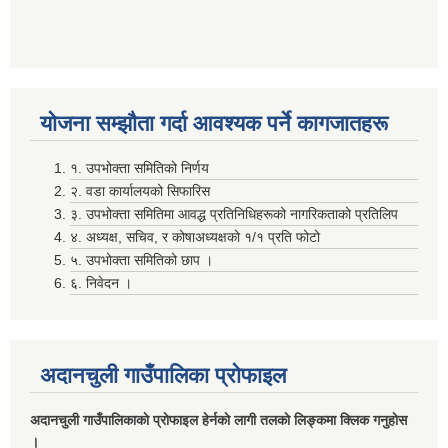
योजना सम्झाैता गर्दा आवश्यक पर्ने कागजातहरू
सम्पति विवरण भरि यस अदानचुली गाउँपालिकामा वुझाउने सम्बन्धि सूचना ।
१. उपभोक्ता समितिको निर्णय
२. वडा कार्यालयको सिफारिस
३. उपभोक्ता समितिमा आवद्ध प्रतिनिधिहरूको नागरिकताको प्रतिलिप
सामाजिक सुरक्षा भत्तालाई ब्यबस्थीत गर्नको लागि अदानचुली गाउँपालिका र ग्लोबल आई एम ई बैंक बिच संझौता पत्रमा हस्ताक्षर ।
४. अध्यक्ष, सचिव, र कोषाअध्यक्षको १/१ प्रति फोटो
५. उपभोक्ता समितिको छाप ।
६. निवेदन ।
सामाजिक सूधार सम्वन्धी पदाधिकारीहरू सँगकाे छलफल कार्यक्रमका केहि तस्वीरहरू
अदानचुली गाउँपालिका प्राेफाइल
अदानचुली गाउँपालिकाकाे प्राेफाइल हेर्नकाे लागी तलकाे लिङ्कमा क्लिक गनुहाेस
।