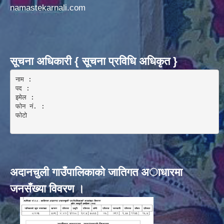
namastekarnali.com
सूचना अधिकारी { सूचना प्रविधि अधिकृत }
नाम :  

पद : 

इमेल :

फोन नं. : 

फोटो 

अदानचुली गाउँपालिकाकाे जातिगत अाधारमा
जनसँख्या विवरण ।