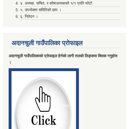
४. अध्यक्ष, सचिव, र कोषाअध्यक्षको १/१ प्रति फोटो
५. उपभोक्ता समितिको छाप ।
मदिराजन्य पर्दाथ उत्पादन , वेचविखन ,अाेसारपाेसार ,सेवन गर्न निषेध गरिएकाे वारे।
६. निवेदन ।
अदानचुली गाउँपालिका प्राेफाइल
अदानचुली गाउँपालिकाकाे प्राेफाइल हेर्नकाे लागी तलकाे लिङ्कमा क्लिक गनुहाेस
।
लाभग्राहीकाे विवरण प्रविष्ट गर्दा रास्ट्रिय परिचय नम्बर अनिवार्य गर्ने सम्बन्धि सुचना ।
विवरण पेश तथा निकासा सम्बन्धमा विद्यालय तथा वाल विकास केन्द्र सवै