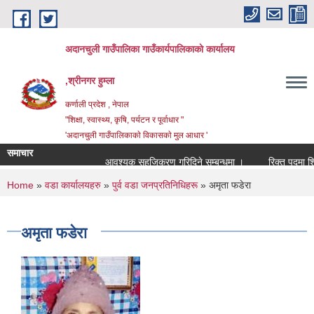
Skip to main content
अदानचुली गाउँपालिका गाउँकार्यपालिकाकाे कार्यालय
,श्रीनगर हुम्ला
कर्णाली प्रदेश , नेपाल
"शिक्षा, स्वास्थ्य, कृषि, पर्यटन र पूर्वाधार "
'अदानचुली गाउँपालिकाकाे विकासकाे मुल आधार '
समाचार
आवश्यक सहजिकरण गरिदिने सम्बन्धमा ।
You are here
Home
»
वडा कार्यालयहरु
»
पुर्व वडा जनप्रतिनिधिहरू
» अमृता फडेरा
अमृता फडेरा