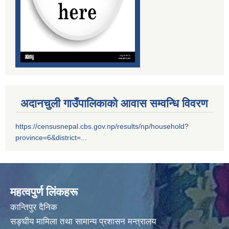
सम्पति विवरण भरि यस अदानचुली गाउँपालिकामा वुझाउने सम्बन्धि सूचना ।
अदानचुली गाउँपालिकाको आवास सम्वन्धि विवरण
सामाजिक सुरक्षा भत्तालाई ब्यबस्थीत गर्नको लागि अदानचुली गाउँपालिका र ग्लोबल आई एम ई बैंक बिच संझौता पत्रमा हस्ताक्षर ।
https://censusnepal.cbs.gov.np/results/np/household?
province=6&district=...
सामाजिक सूधार सम्वन्धी पदाधिकारीहरू सँगकाे छलफल कार्यक्रमका केहि तस्वीरहरू
महत्वपुर्ण लिंकहरू
कान्तिपुर दैनिक
सङ्घीय मामिला तथा सामान्य प्रशासन मन्त्रालय