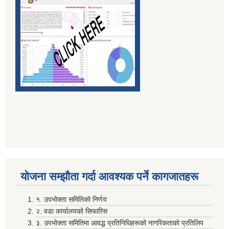
दाेस्राे त्रैमासिक माग फारम पेश गर्ने सम्बन्धमा (सामुदायिक विद्यालय तथा वालविकास केन्द्र ) सबै
निर्वाचन खर्चकाे विवरण पेश नगर्ने उम्मेदवारहरूले ७ दिन भित्र सफाइ सहितकाे स्पष्टिकरण पेश गर्ने सम्बन्धी सूचना ।
पञ्जिकरण शाखा अदानचुली द्वारा सामाजिक सुरक्षा तथा ब्यत्तिगत घटनादर्ता सम्बन्धी अभिमुखिकरण साथै ३दिने तालिम सम्पन्न ।
योजना सम्झाैता गर्दा आवश्यक पर्ने कागजातहरू
१. उपभोक्ता समितिको निर्णय
२. वडा कार्यालयको सिफारिस
३. उपभोक्ता समितिमा आवद्ध प्रतिनिधिहरूको नागरिकताको प्रतिलिप