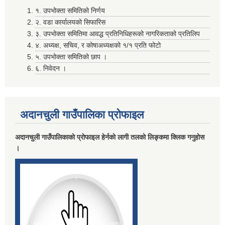
१. उपभोक्ता समितिको निर्णय
२. वडा कार्यालयको सिफारिस
मदिराजन्य पर्दाथ उत्पादन , वेचविखन ,अाेसारपाेसार ,सेवन गर्न निषेध गरिएकाे वारे।
३. उपभोक्ता समितिमा आवद्ध प्रतिनिधिहरूको नागरिकताको प्रतिलिप
४. अध्यक्ष, सचिव, र कोषाअध्यक्षको १/१ प्रति फोटो
५. उपभोक्ता समितिको छाप ।
६. निवेदन ।
अदानचुली गाउँपालिका प्राेफाइल
लाभग्राहीकाे विवरण प्रविष्ट गर्दा रास्ट्रिय परिचय नम्बर अनिवार्य गर्ने सम्बन्धि सुचना ।
अदानचुली गाउँपालिकाकाे प्राेफाइल हेर्नकाे लागी तलकाे लिङ्कमा क्लिक गनुहाेस
।
विवरण पेश तथा निकासा सम्बन्धमा विद्यालय तथा वाल विकास केन्द्र सवै