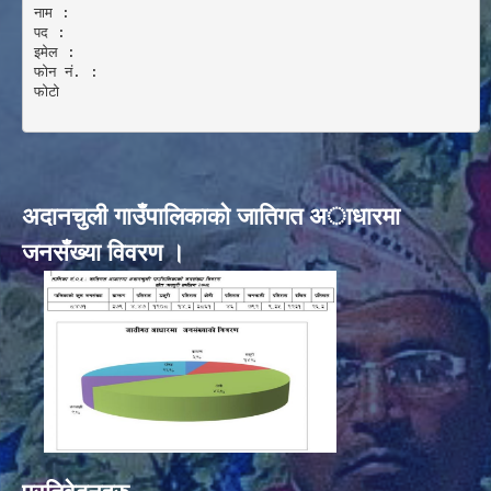
नाम :  

पद : 

इमेल :

फोन नं. : 

फोटो 

अदानचुली गाउँपालिकाकाे जातिगत अाधारमा
जनसँख्या विवरण ।