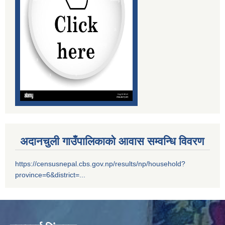
सम्पति विवरण भरि यस अदानचुली गाउँपालिकामा वुझाउने सम्बन्धि सूचना ।
सामाजिक सुरक्षा भत्तालाई ब्यबस्थीत गर्नको लागि अदानचुली गाउँपालिका र ग्लोबल आई एम ई बैंक बिच संझौता पत्रमा हस्ताक्षर ।
अदानचुली गाउँपालिकाको आवास सम्वन्धि विवरण
सामाजिक सूधार सम्वन्धी पदाधिकारीहरू सँगकाे छलफल कार्यक्रमका केहि तस्वीरहरू
https://censusnepal.cbs.gov.np/results/np/household?
province=6&district=...