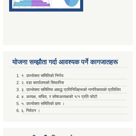
सम्पति विवरण भरि यस अदानचुली गाउँपालिकामा वुझाउने सम्बन्धि सूचना ।
योजना सम्झाैता गर्दा आवश्यक पर्ने कागजातहरू
सामाजिक सुरक्षा भत्तालाई ब्यबस्थीत गर्नको लागि अदानचुली गाउँपालिका र ग्लोबल आई एम ई बैंक बिच संझौता पत्रमा हस्ताक्षर ।
१. उपभोक्ता समितिको निर्णय
२. वडा कार्यालयको सिफारिस
३. उपभोक्ता समितिमा आवद्ध प्रतिनिधिहरूको नागरिकताको प्रतिलिप
सामाजिक सूधार सम्वन्धी पदाधिकारीहरू सँगकाे छलफल कार्यक्रमका केहि तस्वीरहरू
४. अध्यक्ष, सचिव, र कोषाअध्यक्षको १/१ प्रति फोटो
५. उपभोक्ता समितिको छाप ।
६. निवेदन ।