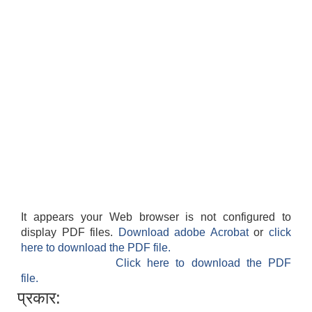
अदानचुली गाउँपालिका भन्दा बाहिर रहेका काेराेना भाइरस Covid -19 का कारण घर अाउन नपाएका अदानचुली वासीहरूका लागि उद्वार तथा राहत वितरण सम्बन्धि सूचना।
अदानचुली गाउँपालिका अध्यक्ष दल फडेरा द्ारा अदानचुली स्मारीका नामक पुस्तक बिमाेचन
अदानचुली गाउँपालिकाका विषयगत शाखाहरूकाे काम कर्तव्य जिम्मेवारी र अधिकार ।
It appears your Web browser is not configured to
display PDF files.
Download adobe Acrobat
or
click
अदानचुली गाउँपालिकाकाे प्रगती विवरण २०७४ ,२०७५देखी २०७६ र २०७७ सम्म ।
here to download the PDF file.
Click here to download the PDF
file.
अदानचुली गाउँपालिकाकाे लागि विभिन्न पदका करार सेवामा पदपूर्ति गर्ने सम्बन्धि सूचना ।
प्रकार: