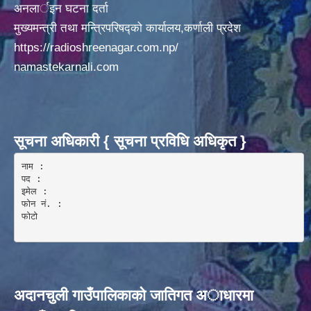
अनलार्इन घटना दर्ता
मुख्यमन्त्री तथा मन्त्रिपरिषद्को कार्यालय,कर्णाली प्रदेश
https://radioshreenagar.com.np/
namastekarnali.com
सूचना अधिकारी { सूचना प्रविधि अधिकृत }
नाम :  

पद : 

इमेल :

फोन नं. : 

फोटो 

अदानचुली गाउँपालिकाकाे जातिगत अाधारमा