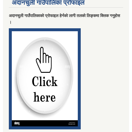
अदानचुली गाउँपालिका प्राेफाइल
अदानचुली गाउँपालिकाकाे प्राेफाइल हेर्नकाे लागी तलकाे लिङ्कमा क्लिक गनुहाेस
।