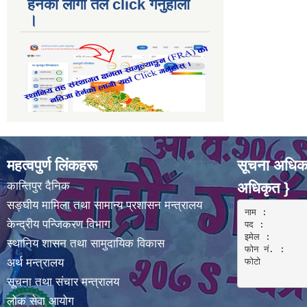
हेर्नकाे लागी तल click गर्नुहाेला
।
महत्वपुर्ण लिंकहरू
सूचना अधिका
कान्तिपुर दैनिक
अधिकृत }
सङ्घीय मामिला तथा सामान्य प्रशासन मन्त्रालय
नाम :  

केन्द्रीय पन्जिकरण विभाग
पद : 

इमेल :

स्थानिय शासन तथा सामुदायिक विकास
फोन नं. : 

अर्थ मन्त्रालय
फोटो 

सूचना तथा संचार मन्त्रालय
लोक सेवा आयोग