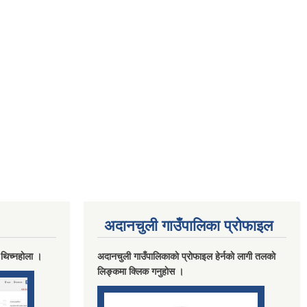
अदानचुली गाउँपालिका प्राेफाइल
 थिच्नहाेला ।
अदानचुली गाउँपालिकाकाे प्राेफाइल हेर्नकाे लागी तलकाे
लिङ्कमा क्लिक गनुहाेस ।