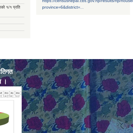
https://censusnepal.cbs.gov.np/results/np/hous
्षको १/१ प्रति
province=6&district=...
ातिगत
ण ।