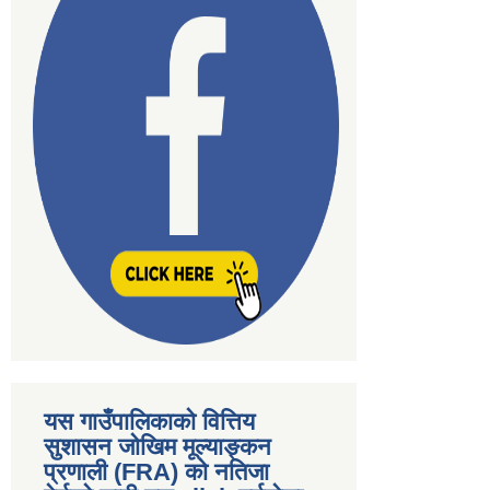
यस गाउँपालिकाकाे वित्तिय
सुशासन जोखिम मूल्याङ्कन
प्रणाली (FRA) काे नतिजा