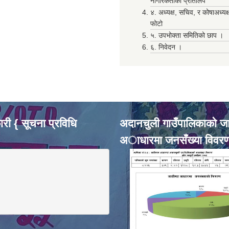
नागरिकताको प्रतिलिप
४. अध्यक्ष, सचिव, र कोषाअध्यक
फोटो
५. उपभोक्ता समितिको छाप ।
६. निवेदन ।
री { सूचना प्रविधि
अदानचुली गाउँपालिकाकाे ज
अाधारमा जनसँख्या विवर